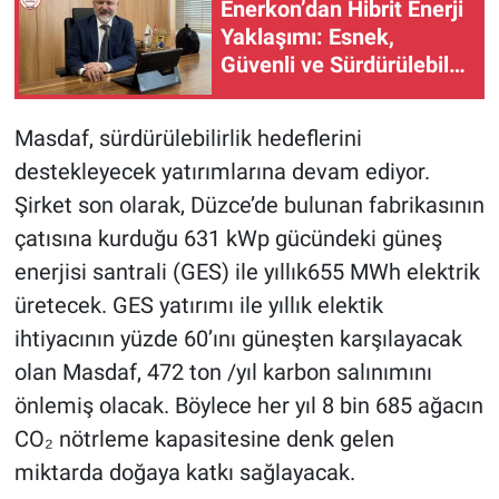
Enerkon’dan Hibrit Enerji
Yaklaşımı: Esnek,
Güvenli ve Sürdürülebilir
Üretim
Masdaf, sürdürülebilirlik hedeflerini
destekleyecek yatırımlarına devam ediyor.
Şirket son olarak, Düzce’de bulunan fabrikasının
çatısına kurduğu 631 kWp gücündeki güneş
enerjisi santrali (GES) ile yıllık655 MWh elektrik
üretecek. GES yatırımı ile yıllık elektik
ihtiyacının yüzde 60’ını güneşten karşılayacak
olan Masdaf, 472 ton /yıl karbon salınımını
önlemiş olacak. Böylece her yıl 8 bin 685 ağacın
CO₂ nötrleme kapasitesine denk gelen
miktarda doğaya katkı sağlayacak.