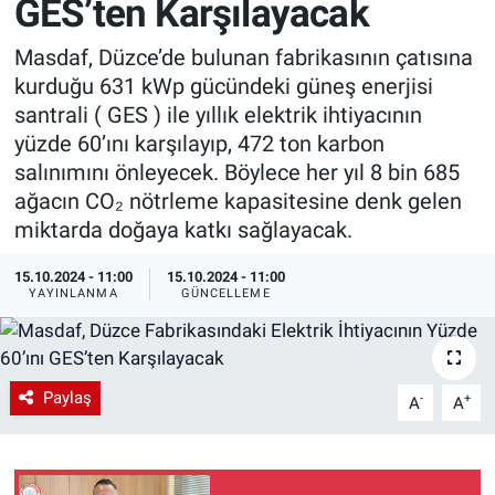
GES’ten Karşılayacak
EndüstriST
Masdaf, Düzce’de bulunan fabrikasının çatısına
kurduğu 631 kWp gücündeki güneş enerjisi
Enerjisini Üreten Fabrikalar
santrali ( GES ) ile yıllık elektrik ihtiyacının
yüzde 60’ını karşılayıp, 472 ton karbon
Endüstri 4.0 Uygulamaları
salınımını önleyecek. Böylece her yıl 8 bin 685
ağacın CO₂ nötrleme kapasitesine denk gelen
Ağır Sanayi Çözümleri
miktarda doğaya katkı sağlayacak.
15.10.2024 - 11:00
15.10.2024 - 11:00
YAYINLANMA
GÜNCELLEME
Paylaş
-
+
A
A