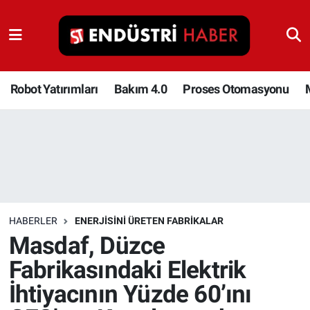
Robot Yatırımları
Bakım 4.0
Robot Yatırımları
Bakım 4.0
Proses Otomasyonu
Proses Otomasyonu
Makina
Otomasyon
HABERLER
ENERJISINI ÜRETEN FABRIKALAR
Depolama Çözümleri
Masdaf, Düzce
Fabrikasındaki Elektrik
İnşaat ve Malzeme
İhtiyacının Yüzde 60’ını
HaberOrtak