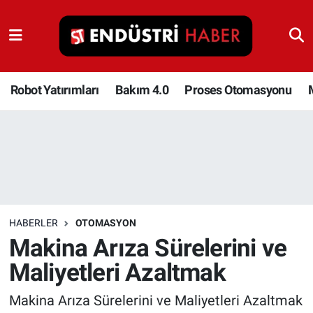
Robot Yatırımları
Bakım 4.0
Robot Yatırımları
Bakım 4.0
Proses Otomasyonu
Proses Otomasyonu
Makina
Otomasyon
HABERLER
OTOMASYON
Depolama Çözümleri
Makina Arıza Sürelerini ve
Maliyetleri Azaltmak
İnşaat ve Malzeme
Makina Arıza Sürelerini ve Maliyetleri Azaltmak
HaberOrtak