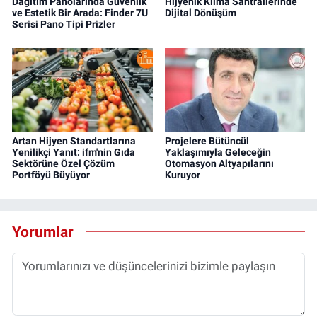
Dağıtım Panolarında Güvenlik
Hijyenik Klima Santrallerinde
ve Estetik Bir Arada: Finder 7U
Dijital Dönüşüm
Serisi Pano Tipi Prizler
Artan Hijyen Standartlarına
Projelere Bütüncül
Yenilikçi Yanıt: ifm'nin Gıda
Yaklaşımıyla Geleceğin
Sektörüne Özel Çözüm
Otomasyon Altyapılarını
Portföyü Büyüyor
Kuruyor
Yorumlar