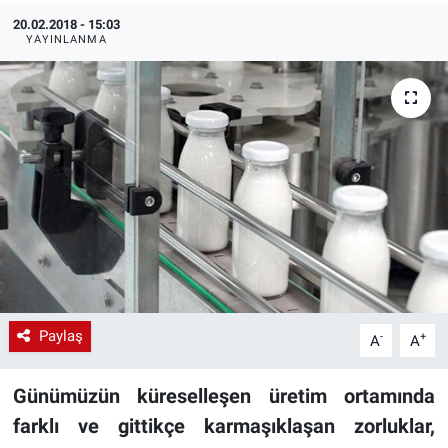
20.02.2018 - 15:03
EndüstriST
YAYINLANMA
Enerjisini Üreten Fabrikalar
Endüstri 4.0 Uygulamaları
Ağır Sanayi Çözümleri
Paylaş
-
+
A
A
Günümüzün küreselleşen üretim ortamında
farklı ve gittikçe karmaşıklaşan zorluklar,