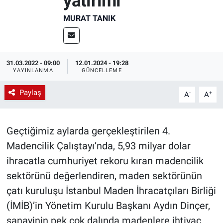
yatırımı
EndüstriST
MURAT TANIK
Enerjisini Üreten Fabrikalar
31.03.2022 - 09:00
12.01.2024 - 19:28
Endüstri 4.0 Uygulamaları
YAYINLANMA
GÜNCELLEME
Paylaş
Ağır Sanayi Çözümleri
-
+
A
A
Geçtiğimiz aylarda gerçekleştirilen 4.
Madencilik Çalıştayı’nda, 5,93 milyar dolar
ihracatla cumhuriyet rekoru kıran madencilik
sektörünü değerlendiren, maden sektörünün
çatı kuruluşu İstanbul Maden İhracatçıları Birliği
(İMİB)’in Yönetim Kurulu Başkanı Aydın Dinçer,
sanayinin pek çok dalında madenlere ihtiyaç