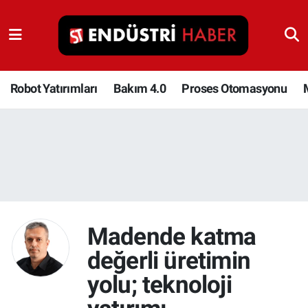
Robot Yatırımları
Bakım 4.0
Robot Yatırımları
Bakım 4.0
Proses Otomasyonu
Proses Otomasyonu
Makina
Otomasyon
Depolama Çözümleri
Madende katma
değerli üretimin
İnşaat ve Malzeme
yolu; teknoloji
HaberOrtak