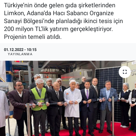
Türkiye’nin önde gelen gıda şirketlerinden
EndüstriST
Limkon, Adana’da Hacı Sabancı Organize
Sanayi Bölgesi’nde planladığı ikinci tesis için
Enerjisini Üreten Fabrikalar
200 milyon TL’lik yatırım gerçekleştiriyor.
Projenin temeli atıldı.
Endüstri 4.0 Uygulamaları
01.12.2022 - 10:15
YAYINLANMA
Ağır Sanayi Çözümleri