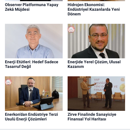
Observer Platformuna Yapay
Hidrojen Ekonomisi:
Zekâ Müjdesi
Endüstriyel Kazanlarda Yeni
Dönem
Enerji Etütleri: Hedef Sadece
Enerjide Yerel Çözüm, Ulusal
Tasarruf Değil
Kazanım
Enerkon’dan Endüstriye Terzi
Zirve Finalinde Sanayiciye
Usulü Enerji Çözümleri
Finansal Yol Haritası