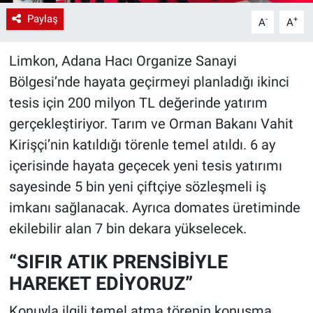
Paylaş
-
+
A
A
Limkon, Adana Hacı Organize Sanayi
Bölgesi’nde hayata geçirmeyi planladığı ikinci
tesis için 200 milyon TL değerinde yatırım
gerçekleştiriyor. Tarım ve Orman Bakanı Vahit
Kirişçi’nin katıldığı törenle temel atıldı. 6 ay
içerisinde hayata geçecek yeni tesis yatırımı
sayesinde 5 bin yeni çiftçiye sözleşmeli iş
imkanı sağlanacak. Ayrıca domates üretiminde
ekilebilir alan 7 bin dekara yükselecek.
“SIFIR ATIK PRENSİBİYLE
HAREKET EDİYORUZ”
Konuyla ilgili temel atma törenin konuşma