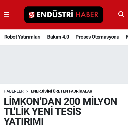
Robot Yatırımları
Bakım 4.0
Robot Yatırımları
Bakım 4.0
Proses Otomasyonu
Proses Otomasyonu
Makina
Otomasyon
HABERLER
ENERJISINI ÜRETEN FABRIKALAR
Depolama Çözümleri
LİMKON’DAN 200 MİLYON
TL’LİK YENİ TESİS
İnşaat ve Malzeme
YATIRIMI
HaberOrtak