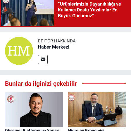
“Ürünlerimizin Dayanıklılığı ve
Kullanıcı Dostu Yazılımlar En
Büyük Gücümüz”
EDITÖR HAKKINDA
Haber Merkezi
Bunlar da ilginizi çekebilir
Observer Platformuna Yapay
Hidrojen Ekonomisi: