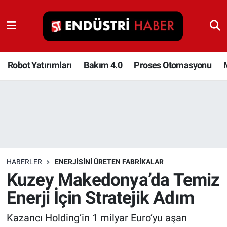
Robot Yatırımları
Bakım 4.0
Robot Yatırımları
Bakım 4.0
Proses Otomasyonu
Proses Otomasyonu
Makina
Otomasyon
HABERLER
ENERJISINI ÜRETEN FABRIKALAR
Depolama Çözümleri
Kuzey Makedonya’da Temiz
Enerji İçin Stratejik Adım
İnşaat ve Malzeme
Kazancı Holding’in 1 milyar Euro’yu aşan
HaberOrtak