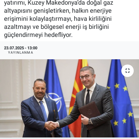
yatırımı, Kuzey Makedonya’da doğal gaz
altyapısını genişletirken, halkın enerjiye
EndüstriST
erişimini kolaylaştırmayı, hava kirliliğini
azaltmayı ve bölgesel enerji iş birliğini
Enerjisini Üreten Fabrikalar
güçlendirmeyi hedefliyor.
Endüstri 4.0 Uygulamaları
23.07.2025 - 13:00
YAYINLANMA
Ağır Sanayi Çözümleri