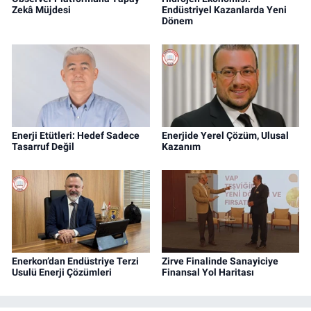
Zekâ Müjdesi
Endüstriyel Kazanlarda Yeni
Dönem
Enerji Etütleri: Hedef Sadece
Enerjide Yerel Çözüm, Ulusal
Tasarruf Değil
Kazanım
Enerkon’dan Endüstriye Terzi
Zirve Finalinde Sanayiciye
Usulü Enerji Çözümleri
Finansal Yol Haritası