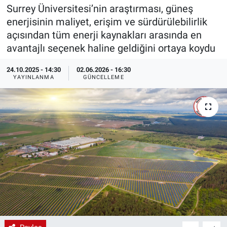
Surrey Üniversitesi’nin araştırması, güneş
EndüstriST
enerjisinin maliyet, erişim ve sürdürülebilirlik
açısından tüm enerji kaynakları arasında en
Enerjisini Üreten Fabrikalar
avantajlı seçenek haline geldiğini ortaya koydu
Endüstri 4.0 Uygulamaları
24.10.2025 - 14:30
02.06.2026 - 16:30
YAYINLANMA
GÜNCELLEME
Ağır Sanayi Çözümleri