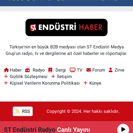
Türkiye'nin en büyük B2B medyası olan ST Endüstri Medya
Grup'un radyo, tv ve dergilerine ait özel haberler ve röportajlar.
Haber
Radyo
Dergi
TV
Forum
Zirve
Gizlilik Sözleşmesi
İletişim
Kişisel Verilerin Korunma Politikası
Künye
RSS
Copyright © 2024. Her hakkı saklıdır..
ST Endüstri Radyo
Canlı Yayını
Haber Yazılımı:
TE Bilişim