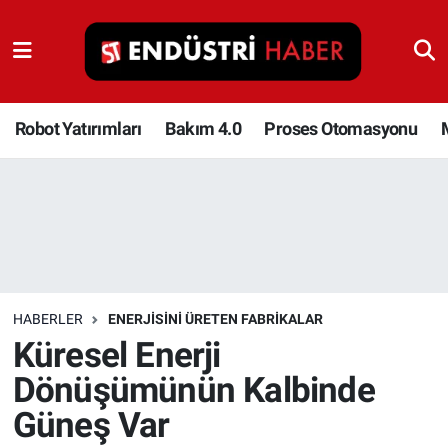
Robot Yatırımları
Bakım 4.0
Robot Yatırımları
Bakım 4.0
Proses Otomasyonu
Proses Otomasyonu
Makina
Otomasyon
HABERLER
ENERJISINI ÜRETEN FABRIKALAR
Depolama Çözümleri
Küresel Enerji
Dönüşümünün Kalbinde
İnşaat ve Malzeme
Güneş Var
HaberOrtak