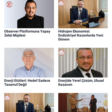
Observer Platformuna Yapay
Hidrojen Ekonomisi:
Zekâ Müjdesi
Endüstriyel Kazanlarda Yeni
Dönem
Enerji Etütleri: Hedef Sadece
Enerjide Yerel Çözüm, Ulusal
Tasarruf Değil
Kazanım