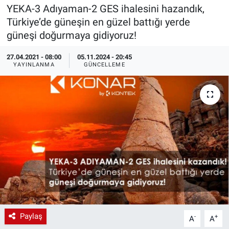
YEKA-3 Adıyaman-2 GES ihalesini hazandık,
EndüstriST
Türkiye’de güneşin en güzel battığı yerde
güneşi doğurmaya gidiyoruz!
Enerjisini Üreten Fabrikalar
27.04.2021 - 08:00
05.11.2024 - 20:45
YAYINLANMA
GÜNCELLEME
Endüstri 4.0 Uygulamaları
Ağır Sanayi Çözümleri
Paylaş
-
+
A
A