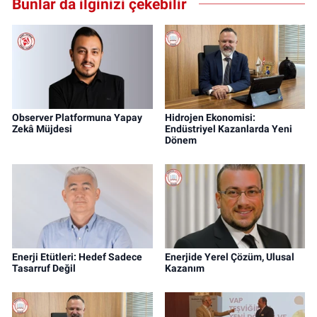
Bunlar da ilginizi çekebilir
Observer Platformuna Yapay
Hidrojen Ekonomisi:
Zekâ Müjdesi
Endüstriyel Kazanlarda Yeni
Dönem
Enerji Etütleri: Hedef Sadece
Enerjide Yerel Çözüm, Ulusal
Tasarruf Değil
Kazanım