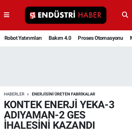
Robot Yatırımları
Bakım 4.0
Robot Yatırımları
Bakım 4.0
Proses Otomasyonu
Proses Otomasyonu
Makina
Otomasyon
HABERLER
ENERJISINI ÜRETEN FABRIKALAR
Depolama Çözümleri
KONTEK ENERJİ YEKA-3
ADIYAMAN-2 GES
İnşaat ve Malzeme
İHALESİNİ KAZANDI
HaberOrtak