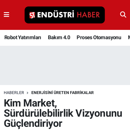
Robot Yatırımları
Bakım 4.0
Robot Yatırımları
Bakım 4.0
Proses Otomasyonu
Proses Otomasyonu
Makina
Otomasyon
HABERLER
ENERJISINI ÜRETEN FABRIKALAR
Depolama Çözümleri
Kim Market,
Sürdürülebilirlik Vizyonunu
İnşaat ve Malzeme
Güçlendiriyor
HaberOrtak