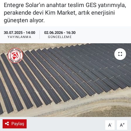
Entegre Solar’ın anahtar teslim GES yatırımıyla,
EndüstriST
perakende devi Kim Market, artık enerjisini
güneşten alıyor.
Enerjisini Üreten Fabrikalar
30.07.2025 - 14:00
02.06.2026 - 16:30
YAYINLANMA
GÜNCELLEME
Endüstri 4.0 Uygulamaları
Ağır Sanayi Çözümleri
Paylaş
-
+
A
A