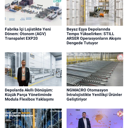
Fabrika İçi Lojistikte Yeni
Beyaz Eşya Depolarında
Dönem: Otonom (AGV)
Tempo Yükselirken: STILL
Transpalet EXP20
ARSER Operasyonların Akışını
Dengede Tutuyor
Depolarda Akıllı Dönüşüm:
NGMACRO Otomasyon
Küçük Parça Yönetiminde
İntralojistikte Yenilikçi Ürünler
Modula Flexibox Yaklaşımı
Geliştiriyor