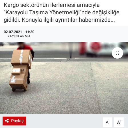
Kargo sektörünün ilerlemesi amacıyla
EndüstriST
"Karayolu Taşıma Yönetmeliği"nde değişikliğe
gidildi. Konuyla ilgili ayrıntılar haberimizde...
Enerjisini Üreten Fabrikalar
02.07.2021 - 11:30
YAYINLANMA
Endüstri 4.0 Uygulamaları
Ağır Sanayi Çözümleri
Paylaş
-
+
A
A