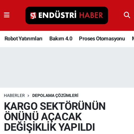
Robot Yatırımları
Bakım 4.0
Robot Yatırımları
Bakım 4.0
Proses Otomasyonu
Proses Otomasyonu
Makina
Otomasyon
HABERLER
DEPOLAMA ÇÖZÜMLERI
Depolama Çözümleri
KARGO SEKTÖRÜNÜN
ÖNÜNÜ AÇACAK
İnşaat ve Malzeme
DEĞİŞİKLİK YAPILDI
HaberOrtak