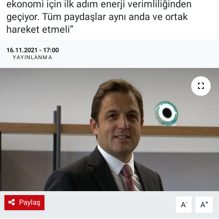
ekonomi için ilk adım enerji verimliliğinden
geçiyor. Tüm paydaşlar aynı anda ve ortak
EndüstriST
hareket etmeli”
Enerjisini Üreten Fabrikalar
16.11.2021 - 17:00
YAYINLANMA
Endüstri 4.0 Uygulamaları
Ağır Sanayi Çözümleri
Paylaş
-
+
A
A