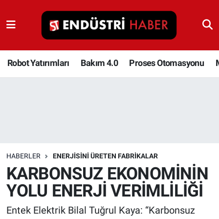
Robot Yatırımları
Bakım 4.0
Robot Yatırımları
Bakım 4.0
Proses Otomasyonu
Proses Otomasyonu
Makina
Otomasyon
HABERLER
ENERJISINI ÜRETEN FABRIKALAR
Depolama Çözümleri
KARBONSUZ EKONOMİNİN
YOLU ENERJİ VERİMLİLİĞİ
İnşaat ve Malzeme
Entek Elektrik Bilal Tuğrul Kaya: “Karbonsuz
HaberOrtak