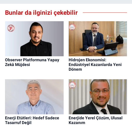
Bunlar da ilginizi çekebilir
Observer Platformuna Yapay
Hidrojen Ekonomisi:
Zekâ Müjdesi
Endüstriyel Kazanlarda Yeni
Dönem
Enerji Etütleri: Hedef Sadece
Enerjide Yerel Çözüm, Ulusal
Tasarruf Değil
Kazanım