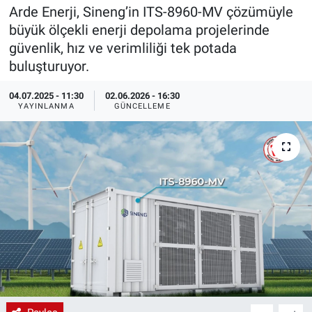
Arde Enerji, Sineng’in ITS-8960-MV çözümüyle
EndüstriST
büyük ölçekli enerji depolama projelerinde
güvenlik, hız ve verimliliği tek potada
Enerjisini Üreten Fabrikalar
buluşturuyor.
Endüstri 4.0 Uygulamaları
04.07.2025 - 11:30
02.06.2026 - 16:30
YAYINLANMA
GÜNCELLEME
Ağır Sanayi Çözümleri