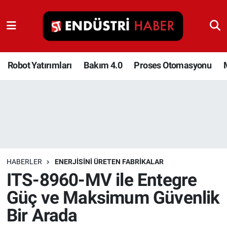
Robot Yatırımları
Bakım 4.0
Robot Yatırımları
Bakım 4.0
Proses Otomasyonu
Proses Otomasyonu
Makina
Otomasyon
HABERLER
ENERJISINI ÜRETEN FABRIKALAR
Depolama Çözümleri
ITS-8960-MV ile Entegre
Güç ve Maksimum Güvenlik
İnşaat ve Malzeme
Bir Arada
HaberOrtak