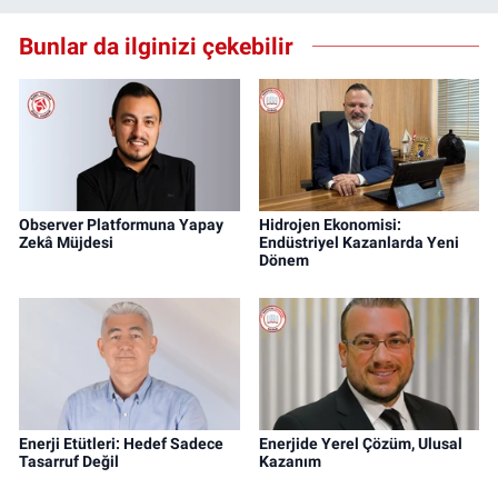
Bunlar da ilginizi çekebilir
Observer Platformuna Yapay
Hidrojen Ekonomisi:
Zekâ Müjdesi
Endüstriyel Kazanlarda Yeni
Dönem
Enerji Etütleri: Hedef Sadece
Enerjide Yerel Çözüm, Ulusal
Tasarruf Değil
Kazanım