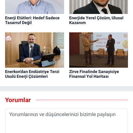
Enerji Etütleri: Hedef Sadece
Enerjide Yerel Çözüm, Ulusal
Tasarruf Değil
Kazanım
Enerkon’dan Endüstriye Terzi
Zirve Finalinde Sanayiciye
Usulü Enerji Çözümleri
Finansal Yol Haritası
Yorumlar