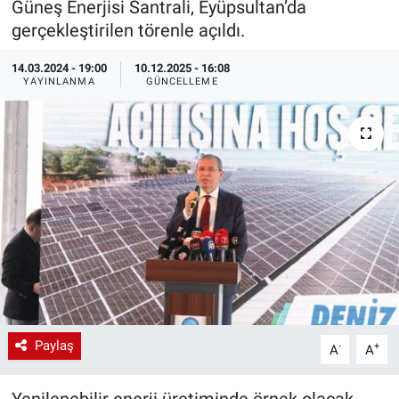
Güneş Enerjisi Santrali, Eyüpsultan’da
gerçekleştirilen törenle açıldı.
EndüstriST
14.03.2024 - 19:00
10.12.2025 - 16:08
Enerjisini Üreten Fabrikalar
YAYINLANMA
GÜNCELLEME
Endüstri 4.0 Uygulamaları
Ağır Sanayi Çözümleri
Paylaş
-
+
A
A