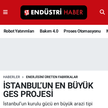
Robot Yatırımları
Bakım 4.0
Robot Yatırımları
Bakım 4.0
Proses Otomasyonu
Proses Otomasyonu
Makina
Otomasyon
HABERLER
ENERJISINI ÜRETEN FABRIKALAR
Depolama Çözümleri
İSTANBUL’UN EN BÜYÜK
GES PROJESİ
İnşaat ve Malzeme
İstanbul’un kurulu gücü en büyük arazi tipi
HaberOrtak