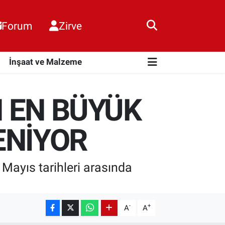
Forum
Zirve
i
İnşaat ve Malzeme
N EN BÜYÜK
ENİYOR
 Mayıs tarihleri arasında
-
+
A
A