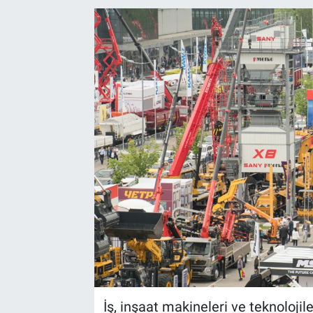
EndüstriST
Enerjisini Üreten Fabrikalar
Endüstri 4.0 Uygulamaları
Ağır Sanayi Çözümleri
İş, inşaat makineleri ve teknoloji