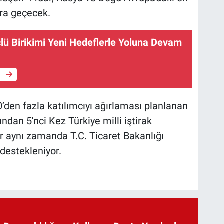
ara geçecek.
lü Birikimi Yeni Hedeflerle Yoluna Devam
e
0’den fazla katılımcıyı ağırlaması planlanan
ından 5'nci Kez Türkiye milli iştirak
 aynı zamanda T.C. Ticaret Bakanlığı
 destekleniyor.