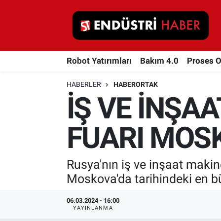
Robot Yatırımları
Robot Yatırımları
Bakım 4.0
Proses 
Bakım 4.0
HABERLER
HABERORTAK
Proses Otomasyonu
İŞ VE İNŞA
Makina
FUARI MOS
Otomasyon
Rusya'nın iş ve inşaat makine
Depolama Çözümleri
Moskova'da tarihindeki en b
İnşaat ve Malzeme
06.03.2024 - 16:00
YAYINLANMA
HaberOrtak