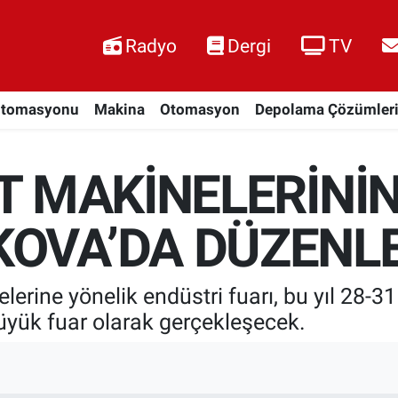
Radyo
Dergi
TV
Otomasyonu
Makina
Otomasyon
Depolama Çözümler
AT MAKİNELERİNİ
KOVA’DA DÜZENL
lerine yönelik endüstri fuarı, bu yıl 28-31
üyük fuar olarak gerçekleşecek.