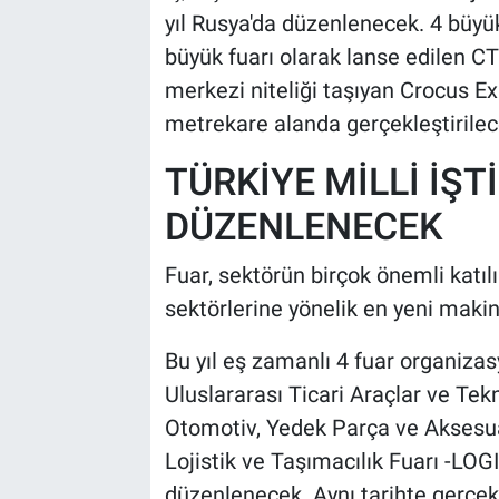
yıl Rusya'da düzenlenecek. 4 büyük 
büyük fuarı olarak lanse edilen C
merkezi niteliği taşıyan Crocus E
metrekare alanda gerçekleştirile
TÜRKİYE MİLLİ İŞ
DÜZENLENECEK
Fuar, sektörün birçok önemli katıl
sektörlerine yönelik en yeni makin
Bu yıl eş zamanlı 4 fuar organizas
Uluslararası Ticari Araçlar ve Tekn
Otomotiv, Yedek Parça ve Aksesua
Lojistik ve Taşımacılık Fuarı -LO
düzenlenecek. Aynı tarihte gerçek