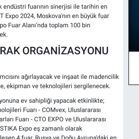
endüstri fuarının sinerjisi ile tarihin en
TT Expo 2024, Moskova'nın en büyük fuar
xpo Fuar Alanı’nda toplam 100 bin
cek.
TİRAK ORGANİZASYONU
ımcısını ağırlayacak ve inşaat ile madencilik
e, ekipman ve teknolojileri sergilenecek.
yonuna ev sahipliği yapacak etkinlikte;
olojileri Fuarı - COMvex, Uluslararası
rları Fuarı - CTO EXPO ve Uluslararası
GISTIKA Expo eş zamanlı olarak
leşen 4 fuar, Rusya ve Doğu Avrupa'daki en