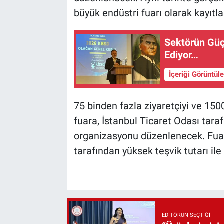
büyük endüstri fuarı olarak kayıtl
Sektörün Güç
Ediyor…
İçeriği Görüntül
75 binden fazla ziyaretçiyi ve 150
fuara, İstanbul Ticaret Odası taraf
organizasyonu düzenlenecek. Fuar
tarafından yüksek teşvik tutarı ile
EDITÖRÜN SEÇTIĞI