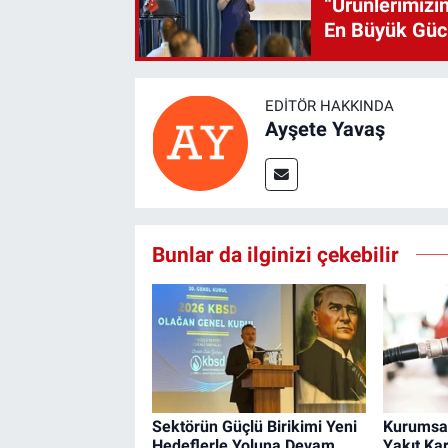
“Ürünlerimizin
En Büyük Gü
EDITÖR HAKKINDA
Ayşete Yavaş
Bunlar da ilginizi çekebilir
Sektörün Güçlü Birikimi Yeni
Kurumsal
Hedeflerle Yoluna Devam
Yakıt Kar