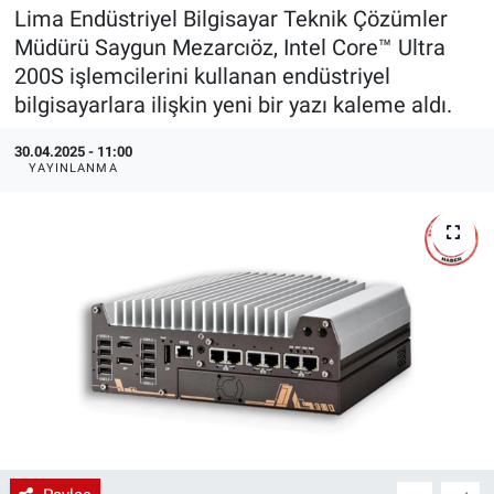
Lima Endüstriyel Bilgisayar Teknik Çözümler
EndüstriST
Müdürü Saygun Mezarcıöz, Intel Core™ Ultra
200S işlemcilerini kullanan endüstriyel
Enerjisini Üreten Fabrikalar
bilgisayarlara ilişkin yeni bir yazı kaleme aldı.
Endüstri 4.0 Uygulamaları
30.04.2025 - 11:00
YAYINLANMA
Ağır Sanayi Çözümleri