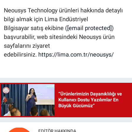
Neousys Technology ürünleri hakkında detaylı
bilgi almak için Lima Endüstriyel
Bilgisayar satış ekibine (
[email protected]
)
başvurabilir, web sitesindeki Neousys ürün
sayfalarını ziyaret
edebilirsiniz.
https://lima.com.tr/neousys/
“Ürünlerimizin Dayanıklılığı ve
Kullanıcı Dostu Yazılımlar En
Büyük Gücümüz”
EDITÖR HAKKINDA