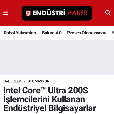
Robot Yatırımları
Bakım 4.0
Robot Yatırımları
Bakım 4.0
Proses Otomasyonu
Proses Otomasyonu
Makina
Otomasyon
HABERLER
OTOMASYON
Depolama Çözümleri
Intel Core™ Ultra 200S
İşlemcilerini Kullanan
İnşaat ve Malzeme
Endüstriyel Bilgisayarlar
HaberOrtak