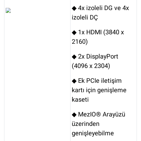
◆ 4x izoleli DG ve 4x
izoleli DÇ
◆ 1x HDMI (3840 x
2160)
◆ 2x DisplayPort
(4096 x 2304)
◆ Ek PCIe iletişim
kartı için genişleme
kaseti
◆ MezIO® Arayüzü
üzerinden
genişleyebilme