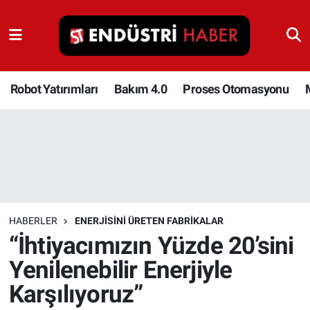
Robot Yatırımları
Bakım 4.0
Robot Yatırımları
Bakım 4.0
Proses Otomasyonu
Proses Otomasyonu
Makina
Otomasyon
HABERLER
ENERJISINI ÜRETEN FABRIKALAR
Depolama Çözümleri
“İhtiyacımızın Yüzde 20’sini
Yenilenebilir Enerjiyle
İnşaat ve Malzeme
Karşılıyoruz”
HaberOrtak