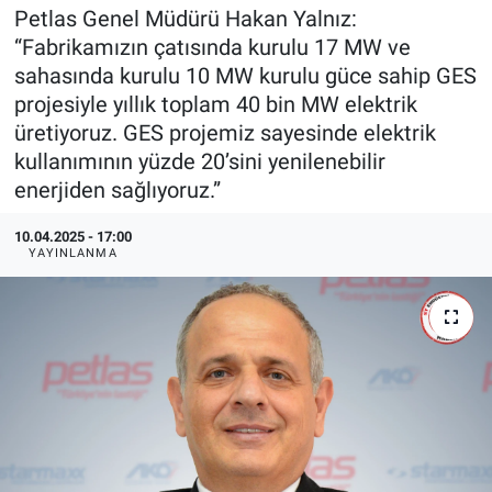
Petlas Genel Müdürü Hakan Yalnız:
EndüstriST
“Fabrikamızın çatısında kurulu 17 MW ve
sahasında kurulu 10 MW kurulu güce sahip GES
Enerjisini Üreten Fabrikalar
projesiyle yıllık toplam 40 bin MW elektrik
üretiyoruz. GES projemiz sayesinde elektrik
Endüstri 4.0 Uygulamaları
kullanımının yüzde 20’sini yenilenebilir
enerjiden sağlıyoruz.”
Ağır Sanayi Çözümleri
10.04.2025 - 17:00
YAYINLANMA