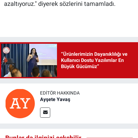
azaltıyoruz." diyerek sözlerini tamamladı.
“Ürünlerimizin Dayanıklılığı ve
Kullanıcı Dostu Yazılımlar En
Büyük Gücümüz”
EDITÖR HAKKINDA
Ayşete Yavaş
Bunlar da ilginizi çekebilir