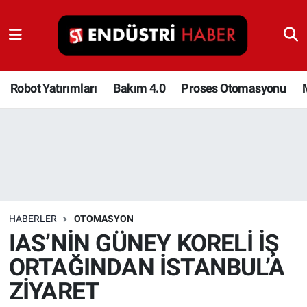
Robot Yatırımları
Bakım 4.0
Robot Yatırımları
Bakım 4.0
Proses Otomasyonu
Proses Otomasyonu
Makina
Otomasyon
HABERLER
OTOMASYON
Depolama Çözümleri
IAS’NİN GÜNEY KORELİ İŞ
ORTAĞINDAN İSTANBUL’A
İnşaat ve Malzeme
ZİYARET
HaberOrtak