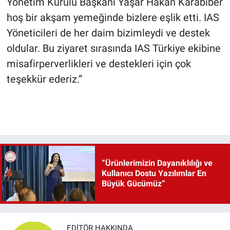
Yönetim Kurulu Başkanı Yaşar Hakan Karabiber
hoş bir akşam yemeğinde bizlere eşlik etti. IAS
Yöneticileri de her daim bizimleydi ve destek
oldular. Bu ziyaret sırasında IAS Türkiye ekibine
misafirperverlikleri ve destekleri için çok
teşekkür ederiz.”
“Ürünlerimizin Dayanıklılığı ve
Kullanıcı Dostu Yazılımlar En
Büyük Gücümüz”
EDITÖR HAKKINDA