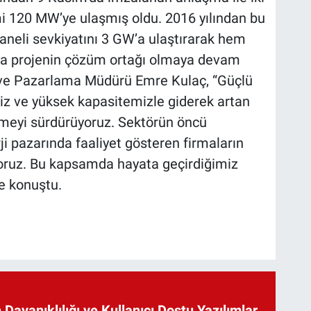
cmi 120 MW’ye ulaşmış oldu. 2016 yılından bu
neli sevkiyatını 3 GW’a ulaştırarak hem
la projenin çözüm ortağı olmaya devam
ış ve Pazarlama Müdürü Emre Kulaç, “Güçlü
miz ve yüksek kapasitemizle giderek artan
tmeyi sürdürüyoruz. Sektörün öncü
ji pazarında faaliyet gösteren firmaların
ruz. Bu kapsamda hayata geçirdiğimiz
ye konuştu.
 Dayanıklılığı ve Kullanıcı Dostu Yazılımlar