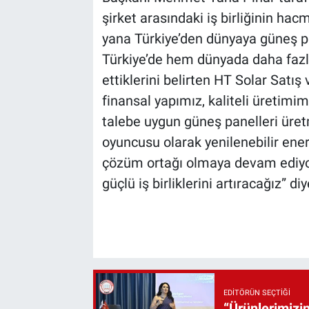
şirket arasındaki iş birliğinin ha
yana Türkiye’den dünyaya güneş pa
Türkiye’de hem dünyada daha faz
ettiklerini belirten HT Solar Sat
finansal yapımız, kaliteli üretimi
talebe uygun güneş panelleri üre
oyuncusu olarak yenilenebilir ener
çözüm ortağı olmaya devam ediyo
güçlü iş birliklerini artıracağız” di
EDITÖRÜN SEÇTIĞI
“Ürünlerimizin