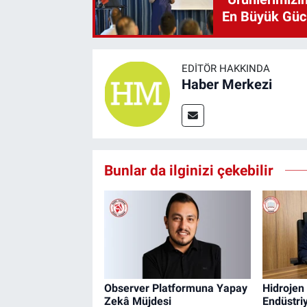
En Büyük Gü
EDITÖR HAKKINDA
Haber Merkezi
Bunlar da ilginizi çekebilir
Observer Platformuna Yapay
Hidrojen
Zekâ Müjdesi
Endüstri