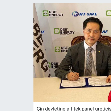
EndüstriST
Enerjisini Üreten Fabrikalar
Endüstri 4.0 Uygulamaları
Ağır Sanayi Çözümleri
Çin devletine ait tek panel üretici