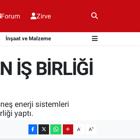
Forum
Zirve
i
İnşaat ve Malzeme
 İŞ BİRLİĞİ
üneş enerji sistemleri
liği yaptı.
-
+
A
A