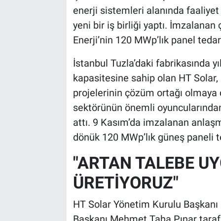
enerji sistemleri alanında faaliye
yeni bir iş birliği yaptı. İmzala
Enerji’nin 120 MWp’lık panel tedar
İstanbul Tuzla’daki fabrikasında 
kapasitesine sahip olan HT Solar, 
projelerinin çözüm ortağı olmaya d
sektörünün önemli oyuncularından D
attı. 9 Kasım’da imzalanan anlaş
dönük 120 MWp’lık güneş paneli t
"ARTAN TALEBE U
ÜRETİYORUZ"
HT Solar Yönetim Kurulu Başkanı 
Başkanı Mehmet Taha Pınar tarafı