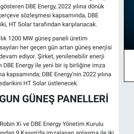
t gösteren DBE Energy, 2022 yılına dönük
nan çerçeve sözleşmesi kapsamında, DBE
iki, HT Solar tarafından karşılanacak.
yıllık 1200 MW güneş paneli üretim
sayıları her geçen gün artan güneş enerjisi
evam ediyor. Şirket, yenilenebilir enerji
BE Energy ile yeni bir iş birliğine imza
ma kapsamında; DBE Energy’nin 2022 yılına
edarikini HT Solar üstlenecek.
YGUN GÜNEŞ PANELLERİ
Robin Xi ve DBE Energy Yönetim Kurulu
ndan 9 Kasım’da imzalanan anlaşma ile iki