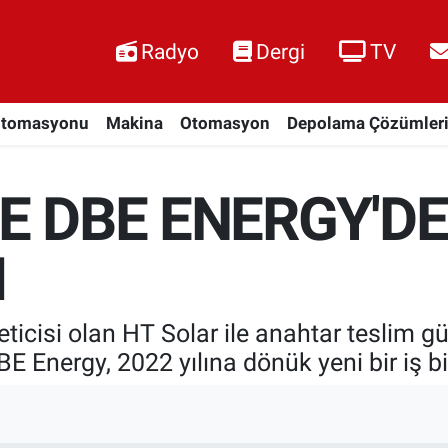
Radyo
Dergi
TV
Otomasyonu
Makina
Otomasyon
Depolama Çözümler
E DBE ENERGY'DEN
I
reticisi olan HT Solar ile anahtar teslim g
E Energy, 2022 yılına dönük yeni bir iş bir