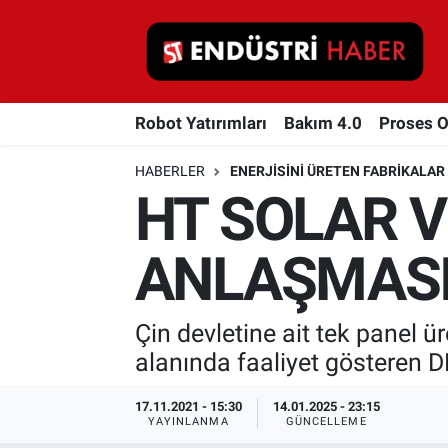
Robot Yatırımları
Robot Yatırımları
Bakım 4.0
Proses 
Bakım 4.0
HABERLER
ENERJISINI ÜRETEN FABRIKALAR
Proses Otomasyonu
HT SOLAR V
Makina
ANLAŞMAS
Otomasyon
Çin devletine ait tek panel ü
Depolama Çözümleri
alanında faaliyet gösteren DB
İnşaat ve Malzeme
17.11.2021 - 15:30
14.01.2025 - 23:15
YAYINLANMA
GÜNCELLEME
HaberOrtak