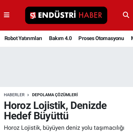
Robot Yatırımları
Bakım 4.0
Robot Yatırımları
Bakım 4.0
Proses Otomasyonu
Proses Otomasyonu
Makina
Otomasyon
HABERLER
DEPOLAMA ÇÖZÜMLERI
Depolama Çözümleri
Horoz Lojistik, Denizde
Hedef Büyüttü
İnşaat ve Malzeme
Horoz Lojistik, büyüyen deniz yolu taşımacılığı
HaberOrtak