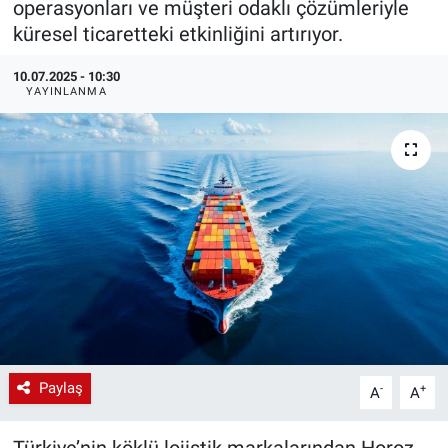
operasyonları ve müşteri odaklı çözümleriyle
küresel ticaretteki etkinliğini artırıyor.
EndüstriST
10.07.2025 - 10:30
Enerjisini Üreten Fabrikalar
YAYINLANMA
Endüstri 4.0 Uygulamaları
Ağır Sanayi Çözümleri
Paylaş
-
+
A
A