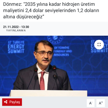
Dönmez: "2035 yılına kadar hidrojen üretim
EndüstriST
maliyetini 2,4 dolar seviyelerinden 1,2 doların
altına düşüreceğiz”
Enerjisini Üreten Fabrikalar
21.11.2022 - 13:30
YAYINLANMA
Endüstri 4.0 Uygulamaları
Ağır Sanayi Çözümleri
Paylaş
-
+
A
A