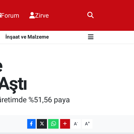
Forum
Zirve
i
İnşaat ve Malzeme
e
Aştı
m üretimde %51,56 paya
-
+
A
A