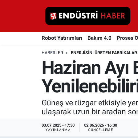
Robot Yatırımları
Robot Yatırımları
Bakım 4.0
Proses 
Bakım 4.0
HABERLER
ENERJISINI ÜRETEN FABRIKALAR
Proses Otomasyonu
Haziran Ayı 
Makina
Yenilenebilir
Otomasyon
Güneş ve rüzgar etkisiyle ye
Depolama Çözümleri
ulaşarak uzun bir aradan son
İnşaat ve Malzeme
03.07.2025 - 17:30
02.06.2026 - 16:30
YAYINLANMA
GÜNCELLEME
HaberOrtak