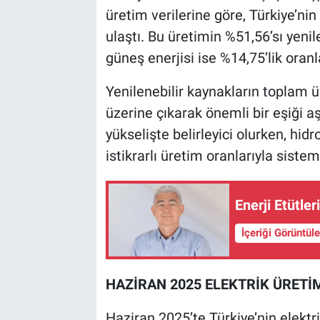
üretim verilerine göre, Türkiye’ni
ulaştı. Bu üretimin %51,56’sı yenil
güneş enerjisi ise %14,75’lik oranl
Yenilenebilir kaynakların toplam ü
üzerine çıkarak önemli bir eşiği aş
yükselişte belirleyici olurken, hid
istikrarlı üretim oranlarıyla sist
Enerji Etütle
İçeriği Görüntül
HAZİRAN 2025 ELEKTRİK ÜRET
Haziran 2025’te Türkiye’nin elektr