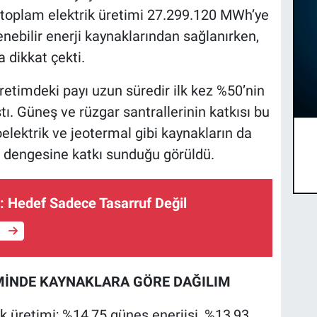
n toplam elektrik üretimi 27.299.120 MWh’ye
enebilir enerji kaynaklarından sağlanırken,
a dikkat çekti.
retimdeki payı uzun süredir ilk kez %50’nin
tı. Güneş ve rüzgar santrallerinin katkısı bu
roelektrik ve jeotermal gibi kaynakların da
em dengesine katkı sunduğu görüldü.
ri: Hedef Sadece Tasarruf Değil
e
İMİNDE KAYNAKLARA GÖRE DAĞILIM
ik üretimi; %14,75 güneş enerjisi, %13,93