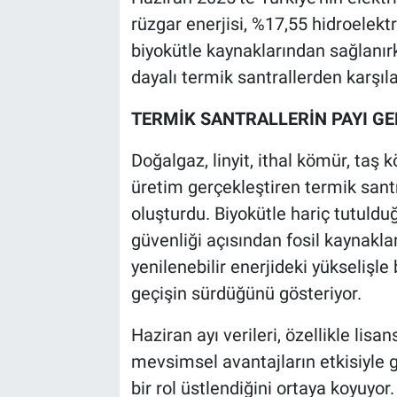
rüzgar enerjisi, %17,55 hidroelektr
biyokütle kaynaklarından sağlanırk
dayalı termik santrallerden karşıla
TERMİK SANTRALLERİN PAYI GE
Doğalgaz, linyit, ithal kömür, taş k
üretim gerçekleştiren termik sant
oluşturdu. Biyokütle hariç tutuldu
güvenliği açısından fosil kaynakla
yenilenebilir enerjideki yükselişle
geçişin sürdüğünü gösteriyor.
Haziran ayı verileri, özellikle lis
mevsimsel avantajların etkisiyle g
bir rol üstlendiğini ortaya koyuyor