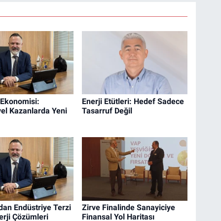
 Ekonomisi:
Enerji Etütleri: Hedef Sadece
yel Kazanlarda Yeni
Tasarruf Değil
dan Endüstriye Terzi
Zirve Finalinde Sanayiciye
erji Çözümleri
Finansal Yol Haritası