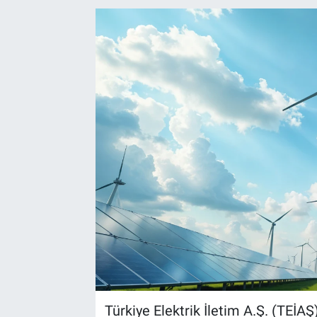
EndüstriST
Enerjisini Üreten Fabrikalar
Endüstri 4.0 Uygulamaları
Ağır Sanayi Çözümleri
Türkiye Elektrik İletim A.Ş. (TEİ