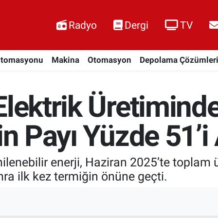
Radyo
Dergi
TV
Otomasyonu
Makina
Otomasyon
Depolama Çözümler
Elektrik Üretimind
in Payı Yüzde 51’i 
nilenebilir enerji, Haziran 2025’te topla
ra ilk kez termiğin önüne geçti.