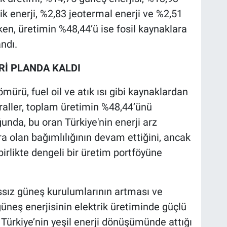
ik enerji, %2,83 jeotermal enerji ve %2,51
en, üretimin %48,44’ü ise fosil kaynaklara
ndı.
Rİ PLANDA KALDI
ömürü, fuel oil ve atık ısı gibi kaynaklardan
raller, toplam üretimin %48,44’ünü
ğunda, bu oran Türkiye'nin enerji arz
ra olan bağımlılığının devam ettiğini, ancak
 birlikte dengeli bir üretim portföyüne
anssız güneş kurulumlarının artması ve
üneş enerjisinin elektrik üretiminde güçlü
. Türkiye’nin yeşil enerji dönüşümünde attığı