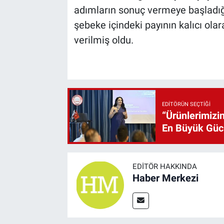
adımların sonuç vermeye başladığ
şebeke içindeki payının kalıcı ola
verilmiş oldu.
EDITÖRÜN SEÇTIĞI
“Ürünlerimizin
En Büyük Gü
EDITÖR HAKKINDA
Haber Merkezi