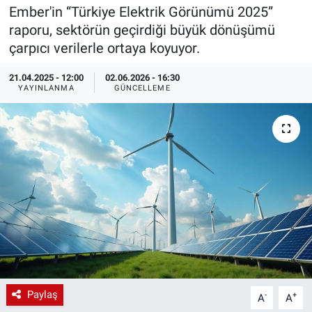
Ember'in “Türkiye Elektrik Görünümü 2025”
EndüstriST
raporu, sektörün geçirdiği büyük dönüşümü
çarpıcı verilerle ortaya koyuyor.
Enerjisini Üreten Fabrikalar
21.04.2025 - 12:00
02.06.2026 - 16:30
YAYINLANMA
GÜNCELLEME
Endüstri 4.0 Uygulamaları
Ağır Sanayi Çözümleri
Paylaş
-
+
A
A