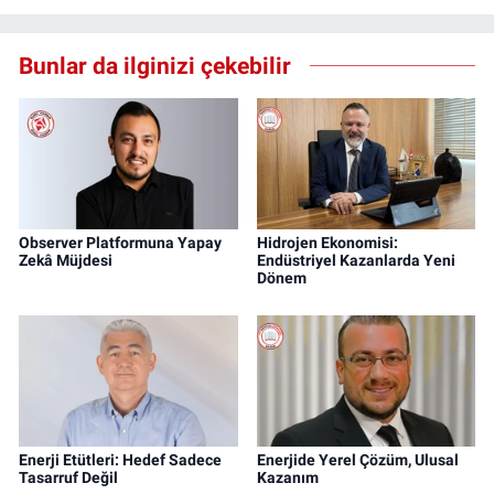
Bunlar da ilginizi çekebilir
Observer Platformuna Yapay
Hidrojen Ekonomisi:
Zekâ Müjdesi
Endüstriyel Kazanlarda Yeni
Dönem
Enerji Etütleri: Hedef Sadece
Enerjide Yerel Çözüm, Ulusal
Tasarruf Değil
Kazanım