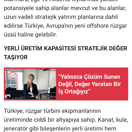
potansiyele sahip alanlar mevcut ve bu alanlar,
uzun vadeli stratejik yatırım planlarına dahil
edilirse Türkiye, Avrupa'nın yeni offshore rüzgar
üssü haline gelebilir.
YERLİ ÜRETİM KAPASİTESİ STRATEJİK DEĞER
TAŞIYOR
“Yalnızca Çözüm Sunan
Değil, Değer Yaratan Bir
İş Ortağıyız”
Türkiye, rüzgar türbini ekipmanlarının
üretiminde ciddi bir altyapıya sahip. Kanat, kule,
jeneratör gibi bileşenlerin yerli üretimi hem