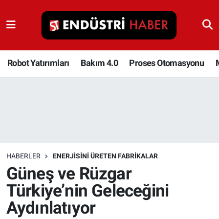
Robot Yatırımları
Bakım 4.0
Robot Yatırımları
Bakım 4.0
Proses Otomasyonu
Proses Otomasyonu
Makina
Otomasyon
HABERLER
ENERJISINI ÜRETEN FABRIKALAR
Depolama Çözümleri
Güneş ve Rüzgar
Türkiye’nin Geleceğini
İnşaat ve Malzeme
Aydınlatıyor
HaberOrtak