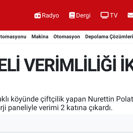
Radyo
Dergi
TV
Otomasyonu
Makina
Otomasyon
Depolama Çözümler
İ VERİMLİLİĞİ İ
yıklı köyünde çiftçilik yapan Nurettin Polat
i paneliyle verimi 2 katına çıkardı.