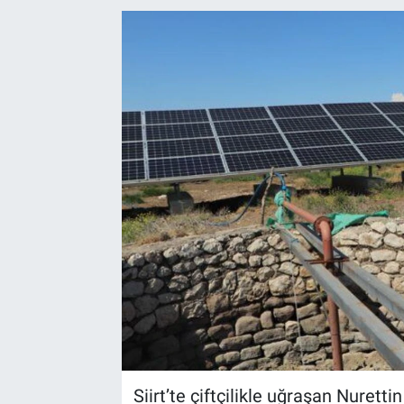
EndüstriST
Enerjisini Üreten Fabrikalar
Endüstri 4.0 Uygulamaları
Ağır Sanayi Çözümleri
Siirt’te çiftçilikle uğraşan Nurett