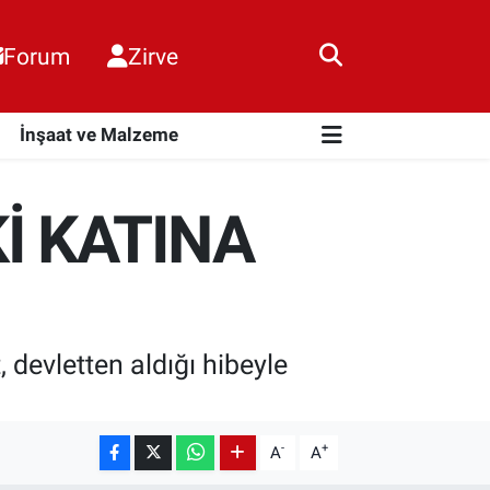
Forum
Zirve
i
İnşaat ve Malzeme
Kİ KATINA
, devletten aldığı hibeyle
-
+
A
A