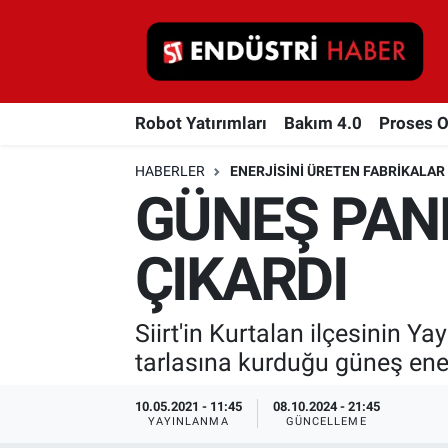
Robot Yatırımları
Robot Yatırımları
Bakım 4.0
Proses 
Bakım 4.0
HABERLER
ENERJISINI ÜRETEN FABRIKALAR
Proses Otomasyonu
GÜNEŞ PANEL
Makina
ÇIKARDI
Otomasyon
Siirt'in Kurtalan ilçesinin Ya
Depolama Çözümleri
tarlasına kurduğu güneş enerj
İnşaat ve Malzeme
10.05.2021 - 11:45
08.10.2024 - 21:45
YAYINLANMA
GÜNCELLEME
HaberOrtak