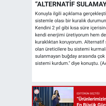
“ALTERNATİF SULAMA
Konuyla ilgili açıklama gerçekleşt
sistemle olası bir kuralık durumu
Kendini 2 yıl gibi kısa süre içer
kendi enerjimi üretiyorum hem de
kuraklıktan koruyorum. Alternati
olan üreticilere bu sistemi kurmal
sulanmayan buğday arasında çok fa
sistemi kurdum." diye konuştu. (A
EDITÖRÜN SEÇTIĞI
“Ürünlerimizin
En Büyük Gü