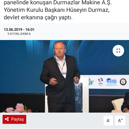
panelinde konuşan Durmazlar Makine A.Ş.
Yönetim Kurulu Başkanı Hüseyin Durmaz,
EndüstriST
devlet erkanına çağrı yaptı.
Enerjisini Üreten Fabrikalar
13.06.2019 - 16:01
YAYINLANMA
Endüstri 4.0 Uygulamaları
Ağır Sanayi Çözümleri
Paylaş
-
+
A
A