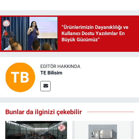
“Ürünlerimizin Dayanıklılığı ve
Kullanıcı Dostu Yazılımlar En
Büyük Gücümüz”
EDITÖR HAKKINDA
TE Bilisim
Bunlar da ilginizi çekebilir