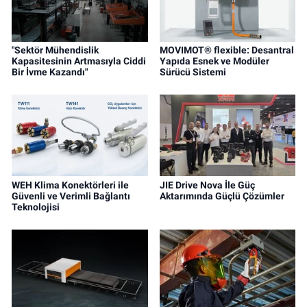
"Sektör Mühendislik
MOVIMOT® flexible: Desantral
Kapasitesinin Artmasıyla Ciddi
Yapıda Esnek ve Modüler
Bir İvme Kazandı"
Sürücü Sistemi
WEH Klima Konektörleri ile
JIE Drive Nova İle Güç
Güvenli ve Verimli Bağlantı
Aktarımında Güçlü Çözümler
Teknolojisi