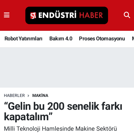
Robot Yatırımları
Bakım 4.0
Robot Yatırımları
Bakım 4.0
Proses Otomasyonu
Proses Otomasyonu
Makina
Otomasyon
HABERLER
MAKINA
Depolama Çözümleri
“Gelin bu 200 senelik farkı
kapatalım”
İnşaat ve Malzeme
Milli Teknoloji Hamlesinde Makine Sektörü
HaberOrtak