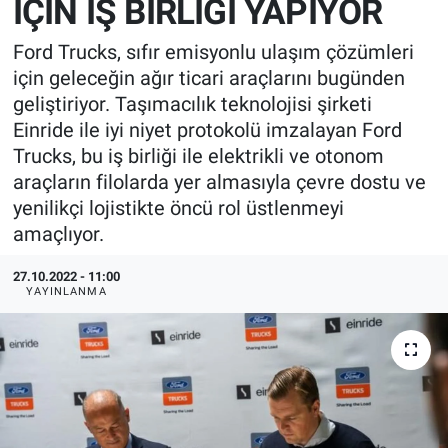
İÇİN İŞ BİRLİĞİ YAPIYOR
EndüstriST
Ford Trucks, sıfır emisyonlu ulaşım çözümleri
için geleceğin ağır ticari araçlarını bugünden
Enerjisini Üreten Fabrikalar
geliştiriyor. Taşımacılık teknolojisi şirketi
Einride ile iyi niyet protokolü imzalayan Ford
Endüstri 4.0 Uygulamaları
Trucks, bu iş birliği ile elektrikli ve otonom
araçların filolarda yer almasıyla çevre dostu ve
Ağır Sanayi Çözümleri
yenilikçi lojistikte öncü rol üstlenmeyi
amaçlıyor.
27.10.2022 - 11:00
YAYINLANMA