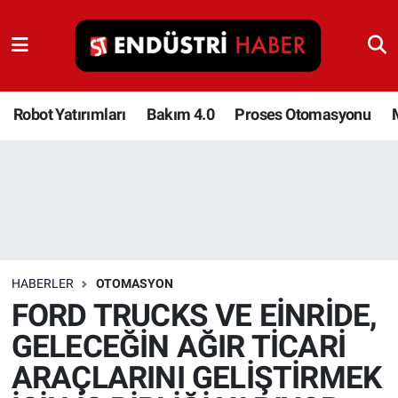
Robot Yatırımları
Bakım 4.0
Robot Yatırımları
Bakım 4.0
Proses Otomasyonu
Proses Otomasyonu
Makina
Otomasyon
HABERLER
OTOMASYON
Depolama Çözümleri
FORD TRUCKS VE EİNRİDE,
GELECEĞİN AĞIR TİCARİ
İnşaat ve Malzeme
ARAÇLARINI GELİŞTİRMEK
HaberOrtak