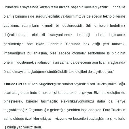
ürünlerimiz sayesinde, 40’tan fazla ülkede başarı hikayeleri yazdık. Einride ile
olan iş birliğimiz de sürdürülebilirlik yaklaşımımız ve geleceğin teknolojilerine
yaptığımız yatırımların kıymetli bir göstergesidir. Sıfır emisyon hedefimiz
doğrultusunda, elektrikli kamyonlarımız teknoloji odaklı taşımacılık
çözümleriyle öne çıkan Einride’ın filosunda hak ettiği yeri bulacak.
İmzaladığımız bu anlaşma, bize sadece otomotiv sektöründe iş birliğinin
önemini göstermekle kalmıyor, aynı zamanda geleceğin ağır ticari araçlarında
öncü olmayı amaçladığımız sürdürülebilir teknolojileri de teşvik ediyor."
Einride CPO'su Ellen Kugelberg
ise şunları söyledi: “Ford Trucks, kaliteli ağır
ticari araç üretiminde örnek bir şirket olarak öne çıkıyor. Bizim teknolojimizle
birleştirerek, küresel taşımacılık elektrifikasyonumuzu daha da ileriye
taşıyabileceğiz. Taşımacılığın geleceğini yeniden inşa ederken, Ford Trucks’ın
sahip olduğu özellikler gibi, aynı vizyonu ve becerileri paylaştığımız şirketlerle
iş birliği yapıyoruz” dedi.