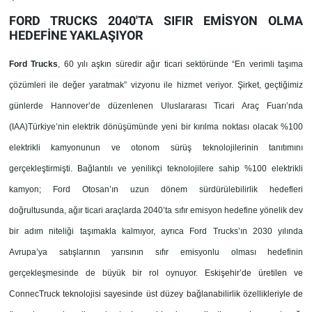
FORD TRUCKS 2040'TA SIFIR EMİSYON OLMA
HEDEFİNE YAKLAŞIYOR
Ford Trucks
, 60 yılı aşkın süredir ağır ticari sektöründe “En verimli taşıma
çözümleri ile değer yaratmak” vizyonu ile hizmet veriyor. Şirket, geçtiğimiz
günlerde Hannover’de düzenlenen Uluslararası Ticari Araç Fuarı’nda
(IAA)Türkiye’nin elektrik dönüşümünde yeni bir kırılma noktası olacak %100
elektrikli kamyonunun ve otonom sürüş teknolojilerinin tanıtımını
gerçekleştirmişti. Bağlantılı ve yenilikçi teknolojilere sahip %100 elektrikli
kamyon; Ford Otosan’ın uzun dönem sürdürülebilirlik hedefleri
doğrultusunda, ağır ticari araçlarda 2040’ta sıfır emisyon hedefine yönelik dev
bir adım niteliği taşımakla kalmıyor, ayrıca Ford Trucks’ın 2030 yılında
Avrupa’ya satışlarının yarısının sıfır emisyonlu olması hedefinin
gerçekleşmesinde de büyük bir rol oynuyor.
Eskişehir’de üretilen ve
ConnecTruck teknolojisi sayesinde üst düzey bağlanabilirlik özellikleriyle de