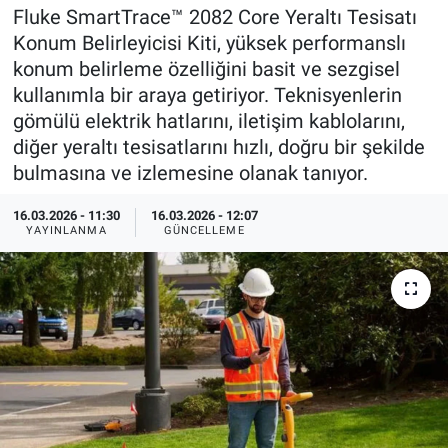
Fluke SmartTrace™ 2082 Core Yeraltı Tesisatı
EndüstriST
Konum Belirleyicisi Kiti, yüksek performanslı
konum belirleme özelliğini basit ve sezgisel
Enerjisini Üreten Fabrikalar
kullanımla bir araya getiriyor. Teknisyenlerin
gömülü elektrik hatlarını, iletişim kablolarını,
Endüstri 4.0 Uygulamaları
diğer yeraltı tesisatlarını hızlı, doğru bir şekilde
bulmasına ve izlemesine olanak tanıyor.
Ağır Sanayi Çözümleri
16.03.2026 - 11:30
16.03.2026 - 12:07
YAYINLANMA
GÜNCELLEME