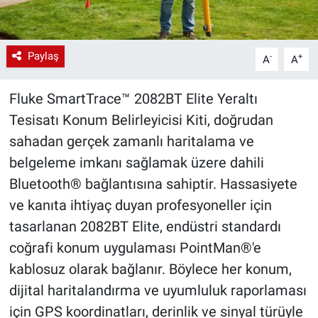
Paylaş
-
+
A
A
Fluke SmartTrace™ 2082BT Elite Yeraltı
Tesisatı Konum Belirleyicisi Kiti, doğrudan
sahadan gerçek zamanlı haritalama ve
belgeleme imkanı sağlamak üzere dahili
Bluetooth® bağlantısına sahiptir. Hassasiyete
ve kanıta ihtiyaç duyan profesyoneller için
tasarlanan 2082BT Elite, endüstri standardı
coğrafi konum uygulaması PointMan®'e
kablosuz olarak bağlanır. Böylece her konum,
dijital haritalandırma ve uyumluluk raporlaması
için GPS koordinatları, derinlik ve sinyal türüyle