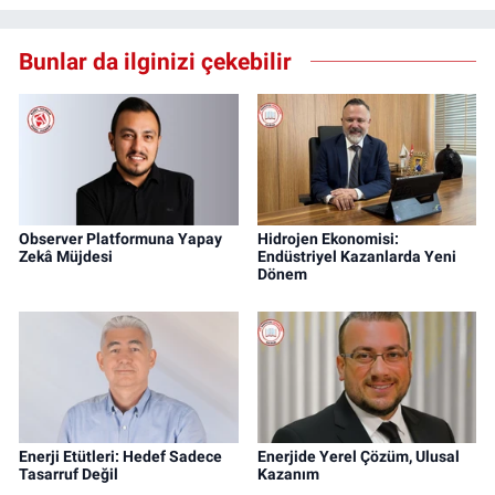
Bunlar da ilginizi çekebilir
Observer Platformuna Yapay
Hidrojen Ekonomisi:
Zekâ Müjdesi
Endüstriyel Kazanlarda Yeni
Dönem
Enerji Etütleri: Hedef Sadece
Enerjide Yerel Çözüm, Ulusal
Tasarruf Değil
Kazanım