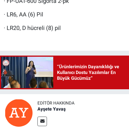
· FP-UAT-600 Sigorta 2-pk
· LR6, AA (6) Pil
· LR20, D hücreli (8) pil
“Ürünlerimizin Dayanıklılığı ve
Kullanıcı Dostu Yazılımlar En
Büyük Gücümüz”
EDITÖR HAKKINDA
Ayşete Yavaş