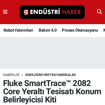
Robot Yatırımları
Bakım 4.0
Robot Yatırımları
Bakım 4.0
Proses Otomasyonu
Proses Otomasyonu
Makina
Otomasyon
HABERLER
ENERJISINI ÜRETEN FABRIKALAR
Depolama Çözümleri
Fluke SmartTrace™ 2082
Core Yeraltı Tesisatı Konum
İnşaat ve Malzeme
Belirleyicisi Kiti
HaberOrtak