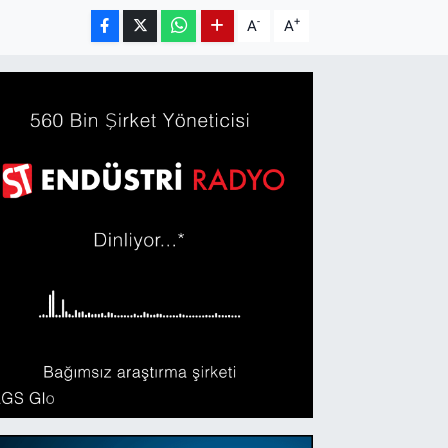
-
+
A
A