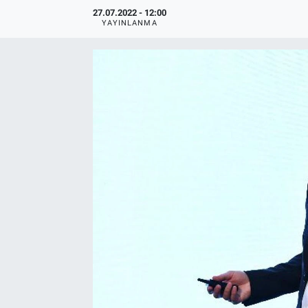
27.07.2022 - 12:00
EndüstriST
YAYINLANMA
Enerjisini Üreten Fabrikalar
Endüstri 4.0 Uygulamaları
Ağır Sanayi Çözümleri