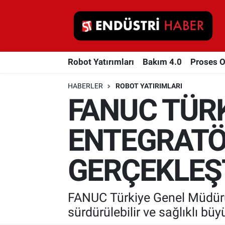
Robot Yatırımları
Robot Yatırımları
Bakım 4.0
Proses 
Bakım 4.0
HABERLER
ROBOT YATIRIMLARI
Proses Otomasyonu
FANUC TÜRK
Makina
ENTEGRATÖ
Otomasyon
GERÇEKLEŞT
Depolama Çözümleri
İnşaat ve Malzeme
FANUC Türkiye Genel Müdürü
sürdürülebilir ve sağlıklı b
HaberOrtak