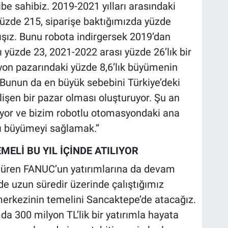
e sahibiz. 2019-2021 yılları arasındaki
yüzde 215, siparişe baktığımızda yüzde
ışız. Bunu robota indirgersek 2019’dan
 yüzde 23, 2021-2022 arası yüzde 26’lık bir
on pazarındaki yüzde 8,6’lık büyümenin
 Bunun da en büyük sebebini Türkiye’deki
şen bir pazar olması oluşturuyor. Şu an
iyor ve bizim robotlu otomasyondaki ana
lı büyümeyi sağlamak.”
MELİ BU YIL İÇİNDE ATILIYOR
rdüren FANUC’un yatırımlarına da devam
inde uzun süredir üzerinde çalıştığımız
merkezinin temelini Sancaktepe’de atacağız.
a 300 milyon TL’lik bir yatırımla hayata