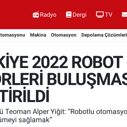
Radyo
Dergi
TV
Otomasyonu
Makina
Otomasyon
Depolama Çözümler
İYE 2022 ROBOT
RLERİ BULUŞMAS
İRİLDİ
 Teoman Alper Yiğit: “Robotlu otomasy
üyümeyi sağlamak”