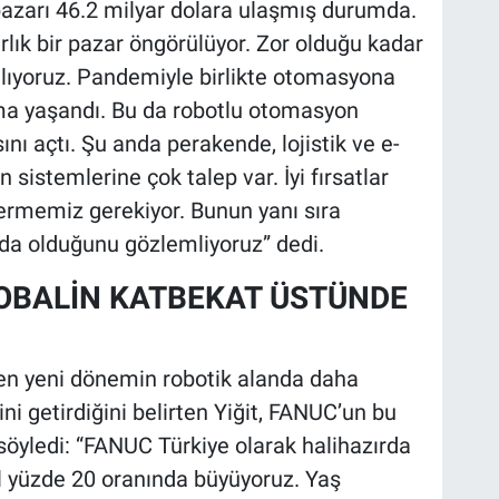
pazarı 46.2 milyar dolara ulaşmış durumda.
rlık bir pazar öngörülüyor. Zor olduğu kadar
 alıyoruz. Pandemiyle birlikte otomasyona
ma yaşandı. Bu da robotlu otomasyon
ını açtı. Şu anda perakende, lojistik ve e-
sistemlerine çok talep var. İyi fırsatlar
vermemiz gerekiyor. Bunun yanı sıra
 da olduğunu gözlemliyoruz” dedi.
LOBALİN KATBEKAT ÜSTÜNDE
ilen yeni dönemin robotik alanda daha
i getirdiğini belirten Yiğit, FANUC’un bu
 söyledi: “FANUC Türkiye olarak halihazırda
yıl yüzde 20 oranında büyüyoruz. Yaş