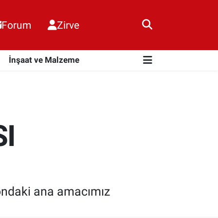
Forum
Zirve
i
İnşaat ve Malzeme
I
ondaki ana amacımız