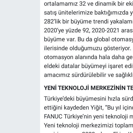
ortalamamız 32 ve dinamik bir ekib
satış ünitelerimize baktığımızda 
282’lik bir büyüme trendi yakalam
2020’ye yüzde 92, 2020-2021 arası
büyüme var. Bu da global otomasy
ilerisinde olduğumuzu gösteriyor.
otomasyon alanında hala daha geli
eldeki datalar büyümeyi işaret ed
amacımız sürdürülebilir ve sağlık
YENİ TEKNOLOJİ MERKEZİNİN TE
Türkiye’deki büyümesini hızla sü
ettiğini kaydeden Yiğit, “Bu yıl iç
FANUC Türkiye’nin yeni teknoloji 
Yeni teknoloji merkezimizi toplamd