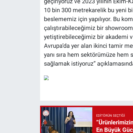
geçiriyoruz ve 2023 yılının Ekim-K
10 bin 300 metrekarelik bu yeni bi
beslememiz için yapılıyor. Bu kom
çalıştırabileceğimiz bir showroom,
yetiştirebileceğimiz bir akademi
Avrupa’da yer alan ikinci tamir me
yanı sıra hem sektörümüze hem s
sağlamak istiyoruz” açıklamasınd
EDITÖRÜN SEÇTIĞI
“Ürünlerimizin
En Büyük Gü