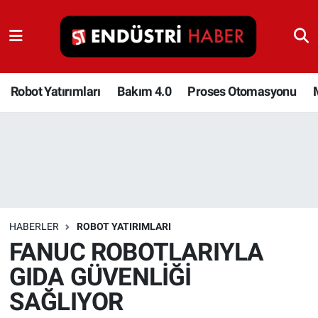
Robot Yatırımları
Bakım 4.0
Robot Yatırımları
Bakım 4.0
Proses Otomasyonu
Proses Otomasyonu
Makina
Otomasyon
HABERLER
ROBOT YATIRIMLARI
Depolama Çözümleri
FANUC ROBOTLARIYLA
GIDA GÜVENLİĞİ
İnşaat ve Malzeme
SAĞLIYOR
HaberOrtak