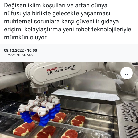
Değişen iklim koşulları ve artan dünya
EndüstriST
nüfusuyla birlikte gelecekte yaşanması
muhtemel sorunlara karşı güvenilir gıdaya
Enerjisini Üreten Fabrikalar
erişimi kolaylaştırma yeni robot teknolojileriyle
mümkün oluyor.
Endüstri 4.0 Uygulamaları
08.12.2022 - 10:00
YAYINLANMA
Ağır Sanayi Çözümleri