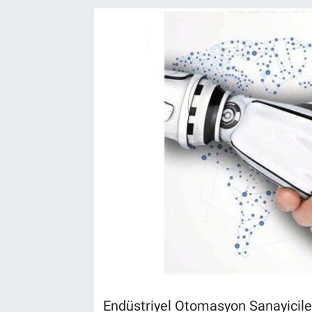
EndüstriST
Enerjisini Üreten Fabrikalar
Endüstri 4.0 Uygulamaları
Ağır Sanayi Çözümleri
Endüstriyel Otomasyon Sanayicile