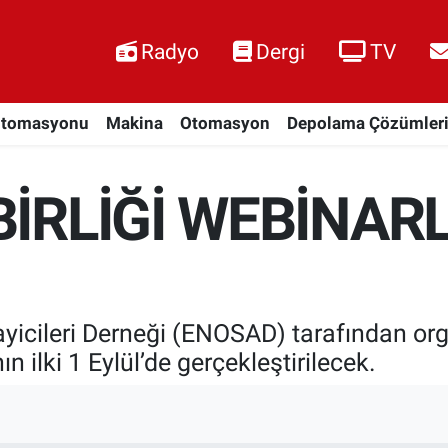
Radyo
Dergi
TV
Otomasyonu
Makina
Otomasyon
Depolama Çözümler
BİRLİĞİ WEBİNAR
yicileri Derneği (ENOSAD) tarafından or
n ilki 1 Eylül’de gerçekleştirilecek.