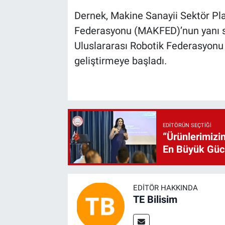
Dernek, Makine Sanayii Sektör P
Federasyonu (MAKFED)’nun yanı sı
Uluslararası Robotik Federasyonu (I
geliştirmeye başladı.
EDITÖRÜN SEÇTIĞI
“Ürünlerimizin
En Büyük Gü
EDITÖR HAKKINDA
TE Bilisim