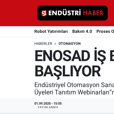
Robot Yatırımları
Robot Yatırımları
Bakım 4.0
Proses 
Bakım 4.0
HABERLER
OTOMASYON
Proses Otomasyonu
ENOSAD İŞ 
Makina
BAŞLIYOR
Otomasyon
Endüstriyel Otomasyon Sana
Depolama Çözümleri
Üyeleri Tanıtım Webinarları”nı
İnşaat ve Malzeme
01.09.2020 - 15:05
YAYINLANMA
HaberOrtak