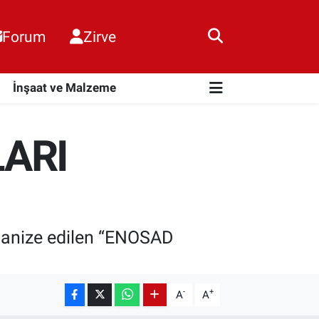
Forum
Zirve
i
İnşaat ve Malzeme
LARI
ganize edilen “ENOSAD
-
+
A
A