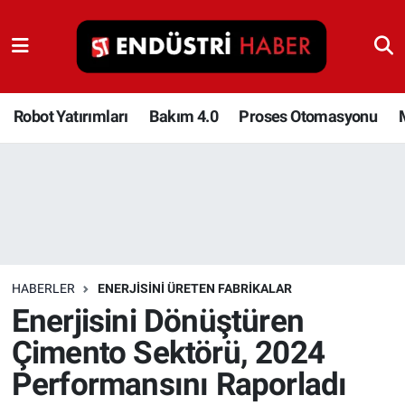
Robot Yatırımları
Bakım 4.0
Robot Yatırımları
Bakım 4.0
Proses Otomasyonu
Proses Otomasyonu
Makina
Otomasyon
HABERLER
ENERJISINI ÜRETEN FABRIKALAR
Depolama Çözümleri
Enerjisini Dönüştüren
Çimento Sektörü, 2024
İnşaat ve Malzeme
Performansını Raporladı
HaberOrtak