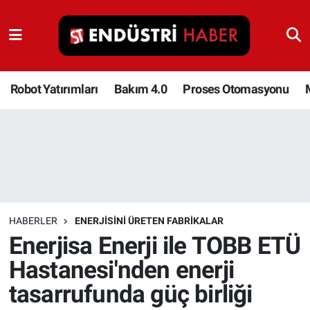
Robot Yatırımları
Bakım 4.0
Robot Yatırımları
Bakım 4.0
Proses Otomasyonu
Proses Otomasyonu
Makina
Otomasyon
HABERLER
ENERJISINI ÜRETEN FABRIKALAR
Depolama Çözümleri
Enerjisa Enerji ile TOBB ETÜ
Hastanesi'nden enerji
İnşaat ve Malzeme
tasarrufunda güç birliği
HaberOrtak