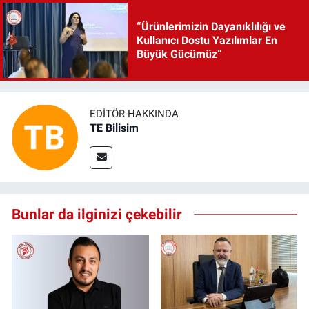
“Ürünlerimizin Dayanıklılığı ve
Kullanıcı Dostu Yazılımlar En
Büyük Gücümüz”
EDITÖR HAKKINDA
TE Bilisim
Bunlar da ilginizi çekebilir