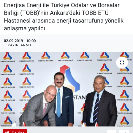
Enerjisa Enerji ile Türkiye Odalar ve Borsalar
EndüstriST
Birliği (TOBB)’nin Ankara’daki TOBB ETÜ
Hastanesi arasında enerji tasarrufuna yönelik
Enerjisini Üreten Fabrikalar
anlaşma yapıldı.
Endüstri 4.0 Uygulamaları
02.09.2019 - 10:00
YAYINLANMA
Ağır Sanayi Çözümleri