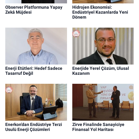
Observer Platformuna Yapay
Hidrojen Ekonomisi:
Zekâ Müjdesi
Endüstriyel Kazanlarda Yeni
Dönem
Enerji Etütleri: Hedef Sadece
Enerjide Yerel Çözüm, Ulusal
Tasarruf Değil
Kazanım
Enerkon’dan Endüstriye Terzi
Zirve Finalinde Sanayiciye
Usulü Enerji Çözümleri
Finansal Yol Haritası