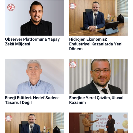
Observer Platformuna Yapay
Hidrojen Ekonomisi:
Zekâ Müjdesi
Endüstriyel Kazanlarda Yeni
Dönem
Enerji Etütleri: Hedef Sadece
Enerjide Yerel Çözüm, Ulusal
Tasarruf Değil
Kazanım