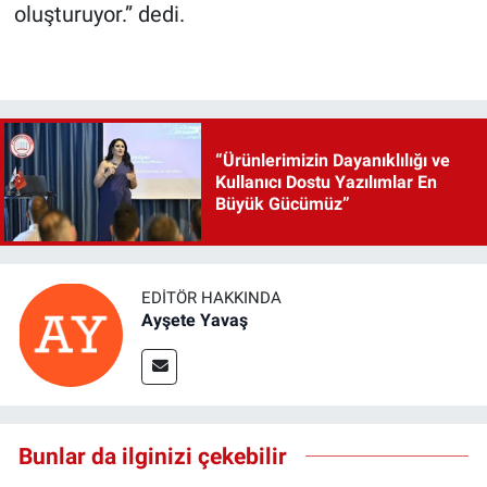
oluşturuyor.” dedi.
“Ürünlerimizin Dayanıklılığı ve
Kullanıcı Dostu Yazılımlar En
Büyük Gücümüz”
EDITÖR HAKKINDA
Ayşete Yavaş
Bunlar da ilginizi çekebilir