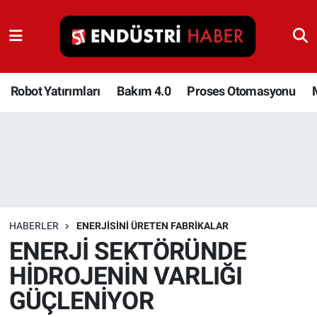
Robot Yatırımları
Bakım 4.0
Robot Yatırımları
Bakım 4.0
Proses Otomasyonu
Proses Otomasyonu
Makina
Otomasyon
HABERLER
ENERJISINI ÜRETEN FABRIKALAR
Depolama Çözümleri
ENERJİ SEKTÖRÜNDE
HİDROJENİN VARLIĞI
İnşaat ve Malzeme
GÜÇLENİYOR
HaberOrtak