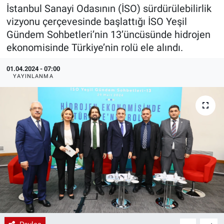
İstanbul Sanayi Odasının (İSO) sürdürülebilirlik
EndüstriST
vizyonu çerçevesinde başlattığı İSO Yeşil
Gündem Sohbetleri’nin 13’üncüsünde hidrojen
Enerjisini Üreten Fabrikalar
ekonomisinde Türkiye’nin rolü ele alındı.
Endüstri 4.0 Uygulamaları
01.04.2024 - 07:00
YAYINLANMA
Ağır Sanayi Çözümleri