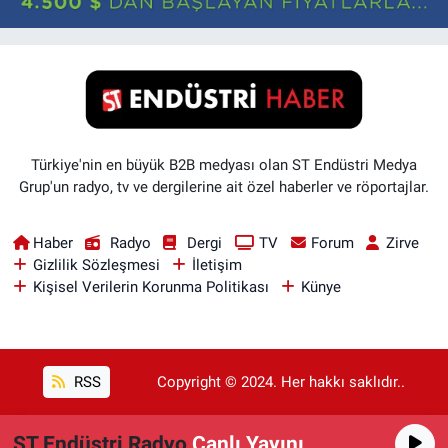
Türkiye'nin en büyük B2B medyası olan ST Endüstri Medya
Grup'un radyo, tv ve dergilerine ait özel haberler ve röportajlar.
Haber
Radyo
Dergi
TV
Forum
Zirve
Gizlilik Sözleşmesi
İletişim
Kişisel Verilerin Korunma Politikası
Künye
RSS
Copyright © 2024. Her hakkı saklıdır..
ST Endüstri Radyo
Canlı Yayını
Haber Yazılımı:
TE Bilişim