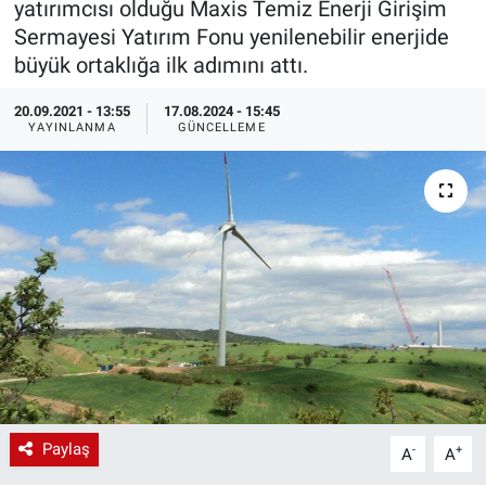
yatırımcısı olduğu Maxis Temiz Enerji Girişim
Sermayesi Yatırım Fonu yenilenebilir enerjide
EndüstriST
büyük ortaklığa ilk adımını attı.
Enerjisini Üreten Fabrikalar
20.09.2021 - 13:55
17.08.2024 - 15:45
YAYINLANMA
GÜNCELLEME
Endüstri 4.0 Uygulamaları
Ağır Sanayi Çözümleri
Paylaş
-
+
A
A