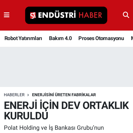
Robot Yatırımları
Bakım 4.0
Robot Yatırımları
Bakım 4.0
Proses Otomasyonu
Proses Otomasyonu
Makina
Otomasyon
HABERLER
ENERJISINI ÜRETEN FABRIKALAR
Depolama Çözümleri
ENERJİ İÇİN DEV ORTAKLIK
KURULDU
İnşaat ve Malzeme
Polat Holding ve İş Bankası Grubu’nun
HaberOrtak