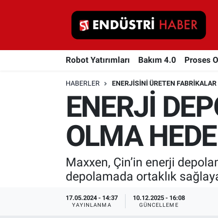
Robot Yatırımları
Robot Yatırımları
Bakım 4.0
Proses 
Bakım 4.0
HABERLER
ENERJISINI ÜRETEN FABRIKALAR
Proses Otomasyonu
ENERJİ DE
Makina
OLMA HEDE
Otomasyon
Maxxen, Çin’in enerji depolama
Depolama Çözümleri
depolamada ortaklık sağlaya
İnşaat ve Malzeme
17.05.2024 - 14:37
10.12.2025 - 16:08
YAYINLANMA
GÜNCELLEME
HaberOrtak