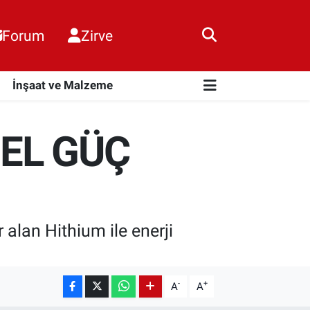
Forum
Zirve
i
İnşaat ve Malzeme
EL GÜÇ
 alan Hithium ile enerji
-
+
A
A