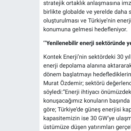
stratejik ortaklık anlaşmasına imza
birlikte globalde ve yerelde daha s
oluşturulması ve Türkiye’nin ener
konumuna gelmesi hedefleniyor.
‘‘Yenilenebilir enerji sektöründe y
Kontek Enerji’nin sektördeki 30 yı
enerji depolama alanına aktararak 
dönem başlatmayı hedeflediklerin
Murat Özdemir; sektörü değerlendird
söyledi:“Enerji ihtiyacı önümüzdek
konuşacağımız konuların başında g
göre; Türkiye’de güneş enerjisi ka
kapasitemizin ise 30 GW’ye ulaşm
üstümüze düşen yatırımları gerçekl