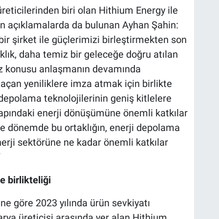
reticilerinden biri olan Hithium Energy ile
işkin açıklamalarda da bulunan Ayhan Şahin:
ir şirket ile güçlerimizi birleştirmekten son
klık, daha temiz bir geleceğe doğru atılan
Söz konusu anlaşmanın devamında
r açan yeniliklere imza atmak için birlikte
epolama teknolojilerinin geniş kitlelere
çapındaki enerji dönüşümüne önemli katkılar
e dönemde bu ortaklığın, enerji depolama
nerji sektörüne ne kadar önemli katkılar
”
birlikteliği
ine göre 2023 yılında ürün sevkiyatı
rya üreticisi arasında yer alan Hithium