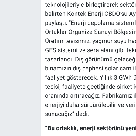
teknolojileriyle birleştirerek sekt
belirten Kontek Enerji CBDO’su Ayha
paylaştı: "Enerji depolama sistem
Ortaklar Organize Sanayi Bölgesi'
Üretim tesisimiz; yağmur suyu has
GES sistemi ve sera alanı gibi tekno
tasarlandı. Dış görünümü geleceğin
binamızın dış cephesi solar cam il
faaliyet gösterecek. Yıllık 3 GWh
tesisi, faaliyete geçtiğinde şirke
oranında artıracağız. Fabrikamız i
enerjiyi daha sürdürülebilir ve ve
sunacağız’’ dedi.
“Bu ortaklık, enerji sektörünü yen