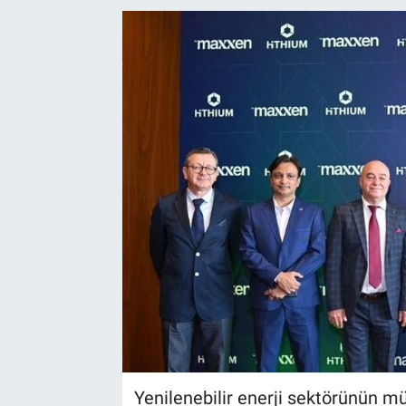
EndüstriST
Enerjisini Üreten Fabrikalar
Endüstri 4.0 Uygulamaları
Ağır Sanayi Çözümleri
Yenilenebilir enerji sektörünün mü