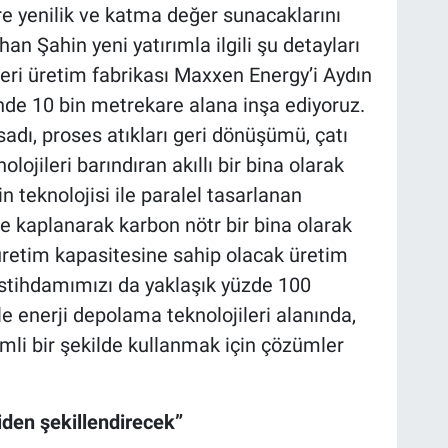
öre yenilik ve katma değer sunacaklarını
n Şahin yeni yatırımla ilgili şu detayları
leri üretim fabrikası Maxxen Energy’i Aydın
nde 10 bin metrekare alana inşa ediyoruz.
adı, proses atıkları geri dönüşümü, çatı
lojileri barındıran akıllı bir bina olarak
 teknolojisi ile paralel tasarlanan
e kaplanarak karbon nötr bir bina olarak
 üretim kapasitesine sahip olacak üretim
t istihdamımızı da yaklaşık yüzde 100
le enerji depolama teknolojileri alanında,
rimli bir şekilde kullanmak için çözümler
iden şekillendirecek”