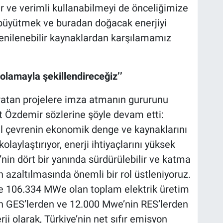
ir ve verimli kullanabilmeyi de önceliğimize
 büyütmek ve buradan doğacak enerjiyi
enilenebilir kaynaklardan karşılamamız
olamayla şekillendireceğiz’’
yaratan projelere imza atmanın gururunu
t Özdemir sözlerine şöyle devam etti:
ğal çevrenin ekonomik denge ve kaynaklarını
kolaylaştırıyor, enerji ihtiyaçlarını yüksek
’nin dört bir yanında sürdürülebilir ve katma
in azaltılmasında önemli bir rol üstleniyoruz.
e’de 106.334 MWe olan toplam elektrik üretim
 GES’lerden ve 12.000 Mwe’nin RES’lerden
i olarak, Türkiye’nin net sıfır emisyon