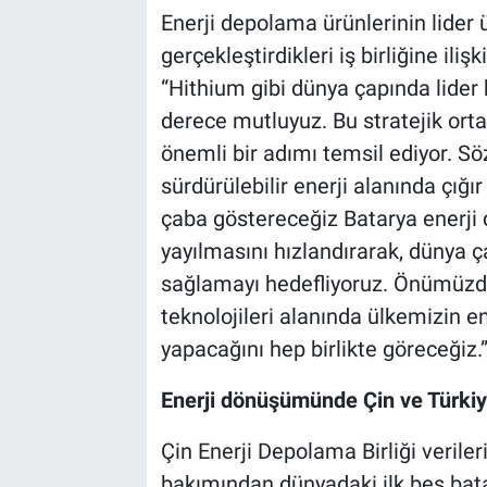
Enerji depolama ürünlerinin lider ü
gerçekleştirdikleri iş birliğine il
“Hithium gibi dünya çapında lider b
derece mutluyuz. Bu stratejik orta
önemli bir adımı temsil ediyor. 
sürdürülebilir enerji alanında çığı
çaba göstereceğiz Batarya enerji d
yayılmasını hızlandırarak, dünya 
sağlamayı hedefliyoruz. Önümüzd
teknolojileri alanında ülkemizin e
yapacağını hep birlikte göreceğiz.
Enerji dönüşümünde Çin ve Türkiye 
Çin Enerji Depolama Birliği veriler
bakımından dünyadaki ilk beş bata