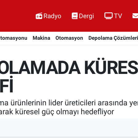
Radyo
Dergi
TV
Otomasyonu
Makina
Otomasyon
Depolama Çözümler
POLAMADA KÜRES
Fİ
 ürünlerinin lider üreticileri arasında yer
rak küresel güç olmayı hedefliyor