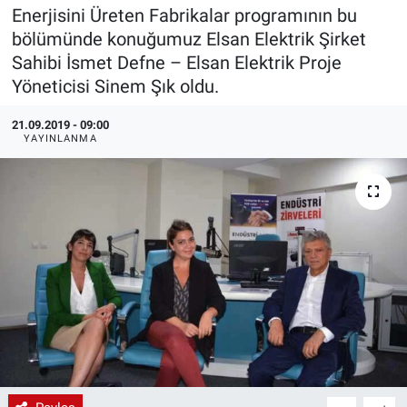
Enerjisini Üreten Fabrikalar programının bu
EndüstriST
bölümünde konuğumuz Elsan Elektrik Şirket
Sahibi İsmet Defne – Elsan Elektrik Proje
Enerjisini Üreten Fabrikalar
Yöneticisi Sinem Şık oldu.
Endüstri 4.0 Uygulamaları
21.09.2019 - 09:00
YAYINLANMA
Ağır Sanayi Çözümleri