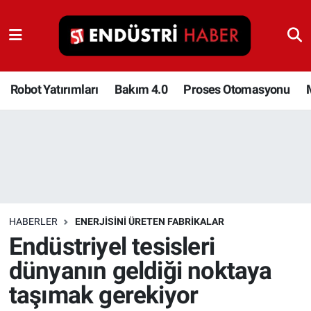
Robot Yatırımları
Bakım 4.0
Robot Yatırımları
Bakım 4.0
Proses Otomasyonu
Proses Otomasyonu
Makina
Otomasyon
HABERLER
ENERJISINI ÜRETEN FABRIKALAR
Depolama Çözümleri
Endüstriyel tesisleri
dünyanın geldiği noktaya
İnşaat ve Malzeme
taşımak gerekiyor
HaberOrtak