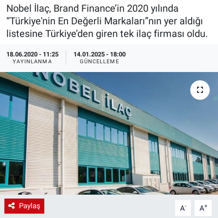
Nobel İlaç, Brand Finance’in 2020 yılında
EndüstriST
“Türkiye'nin En Değerli Markaları”nın yer aldığı
listesine Türkiye’den giren tek ilaç firması oldu.
Enerjisini Üreten Fabrikalar
18.06.2020 - 11:25
14.01.2025 - 18:00
YAYINLANMA
GÜNCELLEME
Endüstri 4.0 Uygulamaları
Ağır Sanayi Çözümleri
Paylaş
-
+
A
A