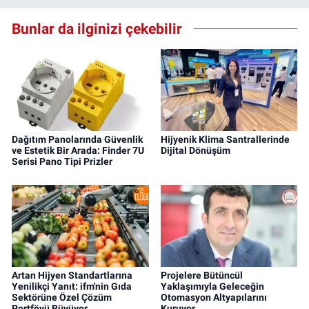
Bunlar da ilginizi çekebilir
Dağıtım Panolarında Güvenlik
Hijyenik Klima Santrallerinde
ve Estetik Bir Arada: Finder 7U
Dijital Dönüşüm
Serisi Pano Tipi Prizler
Artan Hijyen Standartlarına
Projelere Bütüncül
Yenilikçi Yanıt: ifm'nin Gıda
Yaklaşımıyla Geleceğin
Sektörüne Özel Çözüm
Otomasyon Altyapılarını
Portföyü Büyüyor
Kuruyor