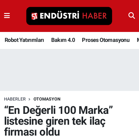
Robot Yatırımları
Bakım 4.0
Robot Yatırımları
Bakım 4.0
Proses Otomasyonu
Proses Otomasyonu
Makina
Otomasyon
HABERLER
OTOMASYON
Depolama Çözümleri
“En Değerli 100 Marka”
listesine giren tek ilaç
İnşaat ve Malzeme
firması oldu
HaberOrtak