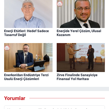
Enerji Etütleri: Hedef Sadece
Enerjide Yerel Çözüm, Ulusal
Tasarruf Değil
Kazanım
Enerkon’dan Endüstriye Terzi
Zirve Finalinde Sanayiciye
Usulü Enerji Çözümleri
Finansal Yol Haritası
Yorumlar