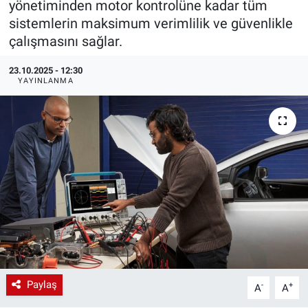
yönetiminden motor kontrolüne kadar tüm
sistemlerin maksimum verimlilik ve güvenlikle
EndüstriST
çalışmasını sağlar.
Enerjisini Üreten Fabrikalar
23.10.2025 - 12:30
YAYINLANMA
Endüstri 4.0 Uygulamaları
Ağır Sanayi Çözümleri
Paylaş
-
+
A
A