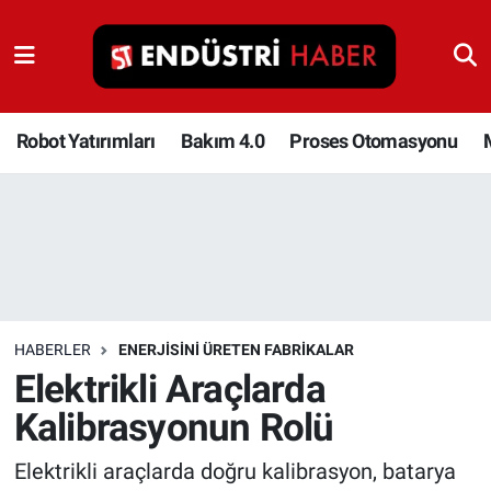
Robot Yatırımları
Bakım 4.0
Robot Yatırımları
Bakım 4.0
Proses Otomasyonu
Proses Otomasyonu
Makina
Otomasyon
HABERLER
ENERJISINI ÜRETEN FABRIKALAR
Depolama Çözümleri
Elektrikli Araçlarda
Kalibrasyonun Rolü
İnşaat ve Malzeme
Elektrikli araçlarda doğru kalibrasyon, batarya
HaberOrtak