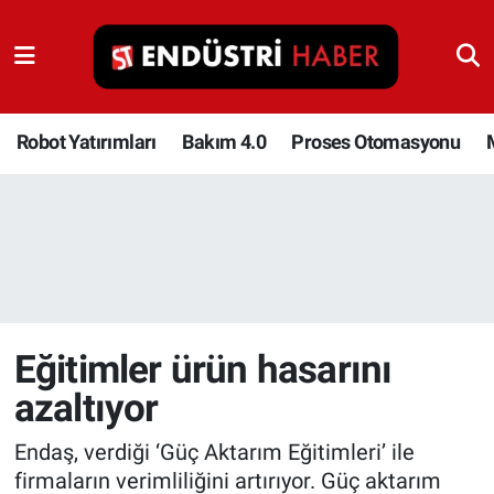
Robot Yatırımları
Bakım 4.0
Robot Yatırımları
Bakım 4.0
Proses Otomasyonu
Proses Otomasyonu
Makina
Otomasyon
Eğitimler ürün hasarını
Depolama Çözümleri
azaltıyor
İnşaat ve Malzeme
Endaş, verdiği ‘Güç Aktarım Eğitimleri’ ile
HaberOrtak
firmaların verimliliğini artırıyor. Güç aktarım