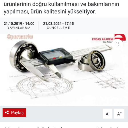
ürünlerinin doğru kullanılması ve bakımlarının
EndüstriST
yapılması, ürün kalitesini yükseltiyor.
21.10.2019 - 14:00
21.03.2024 - 17:15
Enerjisini Üreten Fabrikalar
YAYINLANMA
GÜNCELLEME
Endüstri 4.0 Uygulamaları
Ağır Sanayi Çözümleri
Paylaş
-
+
A
A