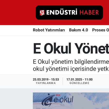
Robot Yatırımları
Robot Yatırımları
Bakım 4.0
Proses 
Bakım 4.0
E Okul Yönet
Proses Otomasyonu
Makina
E Okul yönetim bilgilendirme 
okul yönetimi içerisinde yetk
Otomasyon
25.03.2019 - 15:53
17.01.2025 - 11:00
Depolama Çözümleri
YAYINLANMA
GÜNCELLEME
İnşaat ve Malzeme
HaberOrtak