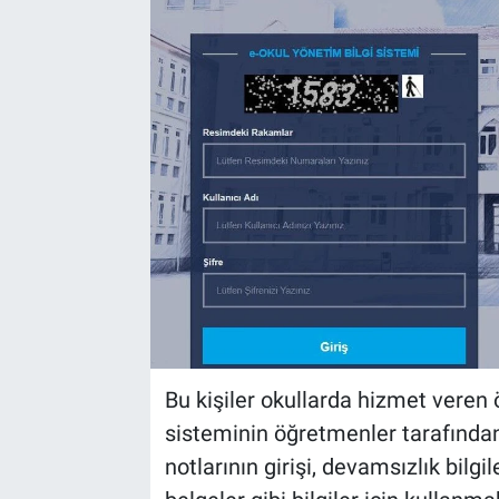
EndüstriST
Enerjisini Üreten Fabrikalar
Endüstri 4.0 Uygulamaları
Ağır Sanayi Çözümleri
Bu kişiler okullarda hizmet veren
sisteminin öğretmenler tarafından
notlarının girişi, devamsızlık bilgil