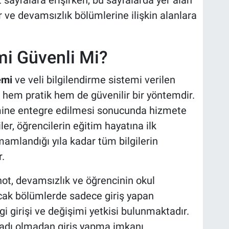
 sayfalara erişirken, bu sayfalarda yer alan
ler ve devamsızlık bölümlerine ilişkin alanlara
emi Güvenli Mi?
emi
ve veli bilgilendirme sistemi verilen
 hem pratik hem de güvenilir bir yöntemdir.
emine entegre edilmesi sonucunda hizmete
er, öğrencilerin eğitim hayatına ilk
mamlandığı yıla kadar tüm bilgilerin
.
 not, devamsızlık ve öğrencinin okul
cak bölümlerde sadece giriş yapan
i girişi ve değişimi yetkisi bulunmaktadır.
ı adı olmadan giriş yapma imkanı