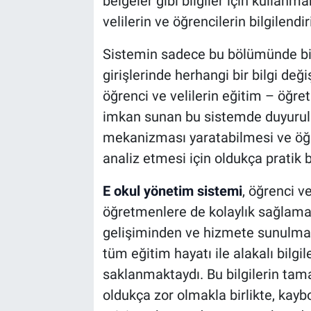
belgeler gibi bilgiler için kullanma
velilerin ve öğrencilerin bilgilendi
Sistemin sadece bu bölümünde bilgi
girişlerinde herhangi bir bilgi de
öğrenci ve velilerin eğitim – öğre
imkan sunan bu sistemde duyurular
mekanizması yaratabilmesi ve öğ
analiz etmesi için oldukça pratik b
E okul yönetim sistemi
, öğrenci v
öğretmenlere de kolaylık sağlamak
gelişiminden ve hizmete sunulma
tüm eğitim hayatı ile alakalı bilgil
saklanmaktaydı. Bu bilgilerin tama
oldukça zor olmakla birlikte, ka