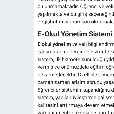
bulunmamaktadır. Öğrenci ve velile
yapılmakta ve bu giriş seçeneğinde
değiştirilmesi mümkün olmamakta
E-Okul Yönetim Sistem
E okul yönetim
ve veli bilgilendi
çalışmaları döneminde hizmete ka
sistem, ilk hizmete sunulduğu yı
vermiş ve önümüzdeki eğitim öğ
devam edecektir. Özellikle dönem
zaman zaman erişim sorunu yaşan
öğrenciler sistemin kapandığına da
sistem, yapılan iyileştirme çalış
kalitesini arttırmaya devam etme
zamanına entegre şekilde öğretmen