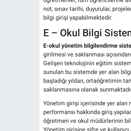
öğretmenler, tüm öğrencilerine ait
not, sınav tarihi, duyurular, proje
bilgi girişi yapabilmektedir.
E – Okul Bilgi Sist
E-okul yönetim bilgilendirme sist
girilmesi ve saklanması açısından
Gelişen teknolojinin eğitim sist
sunulan bu sistemde yer alan bilgil
başladığı yıldan, ortaöğretimin ta
saklanmasına olanak sunmaktadır
Yönetim girişi içerisinde yer alan
performansı hakkında giriş yapıla
öğretmen ve okul müdürlerinin bilg
Yönetim girişine şifre ve kullanıc