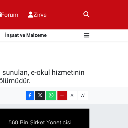
Forum
Zirve
i
İnşaat ve Malzeme
n sunulan, e-okul hizmetinin
 bölümüdür.
-
+
A
A