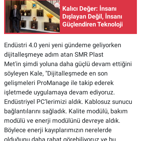
Kalıcı Değer: İnsanı
Dışlayan Değil, İnsanı
Güçlendiren Teknoloji
Endüstri 4.0 yeni yeni gündeme geliyorken
dijitalleşmeye adım atan SMR Plast
Met'in şimdi yoluna daha güçlü devam ettiğini
söyleyen Kale, "Dijitalleşmede en son
gelişmeleri ProManage ile takip ederek
işletmede uygulamaya devam ediyoruz.
Endüstriyel PC’lerimizi aldık. Kablosuz sunucu
bağlantılarını sağladık. Kalite modülü, bakım
modülü ve enerji modülünü devreye aldık.
Böylece enerji kayıplarımızın nerelerde
olduğunu daha rahat görebiliyoruz ve bu