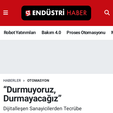
Robot Yatırımları
Bakım 4.0
Robot Yatırımları
Bakım 4.0
Proses Otomasyonu
Proses Otomasyonu
Makina
Otomasyon
HABERLER
OTOMASYON
Depolama Çözümleri
“Durmuyoruz,
Durmayacağız”
İnşaat ve Malzeme
Dijitalleşen Sanayicilerden Tecrübe
HaberOrtak