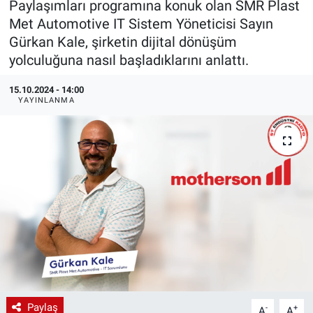
Paylaşımları programına konuk olan SMR Plast
Met Automotive IT Sistem Yöneticisi Sayın
EndüstriST
Gürkan Kale, şirketin dijital dönüşüm
yolculuğuna nasıl başladıklarını anlattı.
Enerjisini Üreten Fabrikalar
15.10.2024 - 14:00
Endüstri 4.0 Uygulamaları
YAYINLANMA
Ağır Sanayi Çözümleri
Paylaş
-
+
A
A