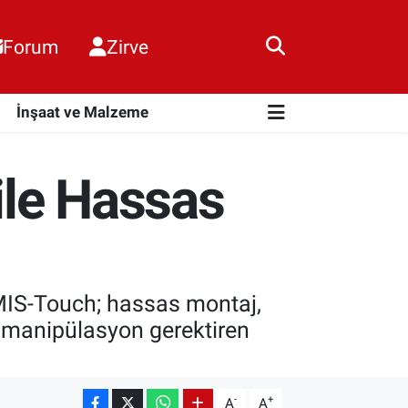
Forum
Zirve
i
İnşaat ve Malzeme
ile Hassas
 MIS-Touch; hassas montaj,
e manipülasyon gerektiren
-
+
A
A