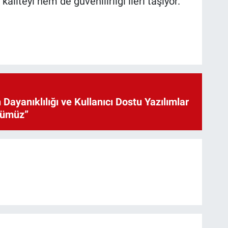
liteyi hem de güvenilirliği ileri taşıyor.
 Dayanıklılığı ve Kullanıcı Dostu Yazılımlar
cümüz”