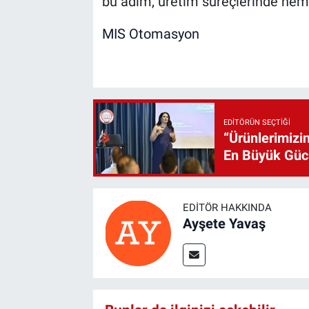
bu adım, üretim süreçlerinde hem ka
MIS Otomasyon
EDITÖRÜN SEÇTIĞI
“Ürünlerimizin
En Büyük Gü
EDITÖR HAKKINDA
Ayşete Yavaş