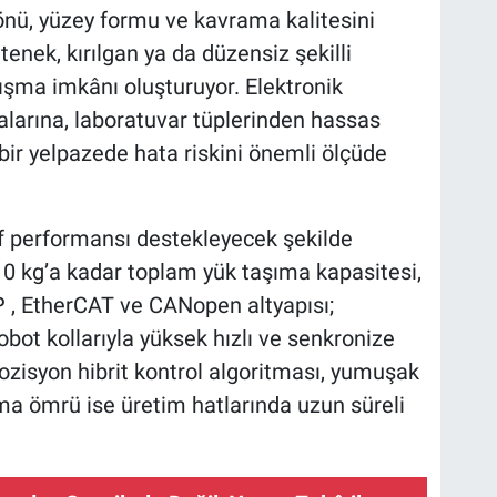
nü, yüzey formu ve kavrama kalitesini
enek, kırılgan ya da düzensiz şekilli
lışma imkânı oluşturuyor. Elektronik
larına, laboratuvar tüplerinden hassas
ir yelpazede hata riskini önemli ölçüde
ıf performansı destekleyecek şekilde
 10 kg’a kadar toplam yük taşıma kapasitesi,
 , EtherCAT ve CANopen altyapısı;
bot kollarıyla yüksek hızlı ve senkronize
zisyon hibrit kontrol algoritması, yumuşak
ma ömrü ise üretim hatlarında uzun süreli