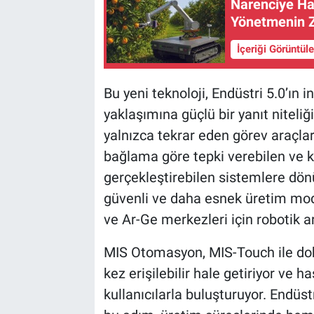
Narenciye Has
Yönetmenin
İçeriği Görüntül
Bu yeni teknoloji, Endüstri 5.0’ın 
yaklaşımına güçlü bir yanıt niteli
yalnızca tekrar eden görev araçlar
bağlama göre tepki verebilen ve 
gerçekleştirebilen sistemlere dönü
güvenli ve daha esnek üretim mode
ve Ar-Ge merkezleri için robotik ar
MIS Otomasyon, MIS-Touch ile dokun
kez erişilebilir hale getiriyor ve 
kullanıcılarla buluşturuyor. Endüs