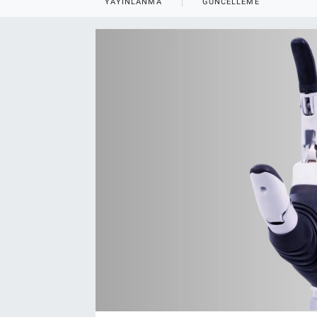
YAYINLANMA
GÜNCELLEME
EndüstriST
Enerjisini Üreten Fabrikalar
Endüstri 4.0 Uygulamaları
Ağır Sanayi Çözümleri