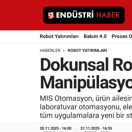
Robot Yatırımları
Robot Yatırımları
Bakım 4.0
Proses 
Bakım 4.0
HABERLER
ROBOT YATIRIMLARI
Proses Otomasyonu
Dokunsal Ro
Makina
Manipülasy
Otomasyon
MIS Otomasyon, ürün ailesin
Depolama Çözümleri
laboratuvar otomasyonu, elek
İnşaat ve Malzeme
tüm uygulamalara yeni bir s
HaberOrtak
20.11.2025 - 16:00
21.11.2025 - 16:55