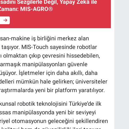
adını Sezgilerle Değil, Yapay Zekâ ile
 Zamanı: MIS-AGRO®
e
insan-makine iş birliğini merkez alan
ği taşıyor. MIS-Touch sayesinde robotlar
ı olmaktan çıkıp çevresini hissedebilen,
karmaşık manipülasyonları güvenle
şüyor. İşletmeler için daha akıllı, daha
lleri mümkün hale gelirken; üniversiteler
aştırmalarda yeni bir platform yaratılıyor.
sal robotik teknolojisini Türkiye’de ilk
hassas manipülasyonda yeni bir seviyeyi
triyel otomasyonun geleceğini şekillendiren