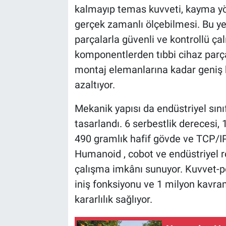
kalmayıp temas kuvveti, kayma yö
gerçek zamanlı ölçebilmesi. Bu yet
parçalarla güvenli ve kontrollü ça
komponentlerden tıbbi cihaz parça
montaj elemanlarına kadar geniş b
azaltıyor.
Mekanik yapısı da endüstriyel sın
tasarlandı. 6 serbestlik derecesi,
490 gramlık hafif gövde ve TCP/IP
Humanoid , cobot ve endüstriyel ro
çalışma imkânı sunuyor. Kuvvet-po
iniş fonksiyonu ve 1 milyon kavra
kararlılık sağlıyor.