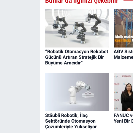
Bunlar da ilginizi çekebilir
“Robotik Otomasyon Rekabet
AGV Siste
Gücünü Artıran Stratejik Bir
Malzeme
Büyüme Aracıdır”
Stäubli Robotik, İlaç
FANUC ve
Sektöründe Otomasyon
Yeni Bir
Çözümleriyle Yükseliyor