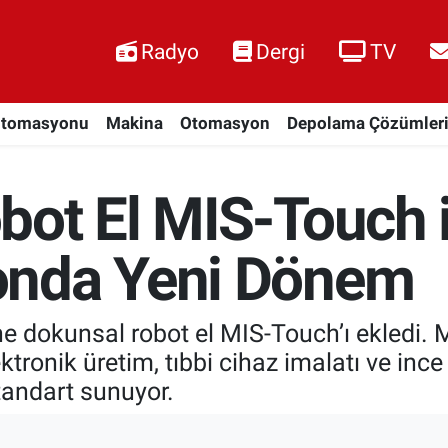
Radyo
Dergi
TV
Otomasyonu
Makina
Otomasyon
Depolama Çözümler
bot El MIS-Touch 
onda Yeni Dönem
e dokunsal robot el MIS-Touch’ı ekledi.
tronik üretim, tıbbi cihaz imalatı ve inc
tandart sunuyor.