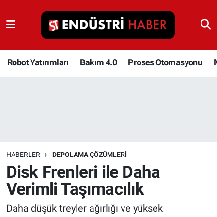
Robot Yatırımları
Bakım 4.0
Robot Yatırımları
Bakım 4.0
Proses Otomasyonu
Proses Otomasyonu
Makina
Otomasyon
HABERLER
DEPOLAMA ÇÖZÜMLERI
Depolama Çözümleri
Disk Frenleri ile Daha
Verimli Taşımacılık
İnşaat ve Malzeme
Daha düşük treyler ağırlığı ve yüksek
HaberOrtak