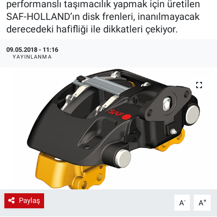
performanslı taşımacılık yapmak için üretilen
SAF-HOLLAND’ın disk frenleri, inanılmayacak
EndüstriST
derecedeki hafifliği ile dikkatleri çekiyor.
Enerjisini Üreten Fabrikalar
09.05.2018 - 11:16
YAYINLANMA
Endüstri 4.0 Uygulamaları
Ağır Sanayi Çözümleri
Paylaş
-
+
A
A