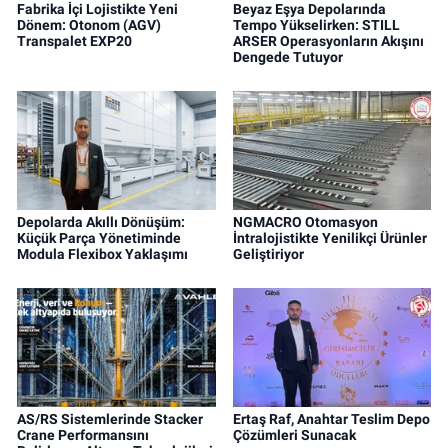
Fabrika İçi Lojistikte Yeni
Beyaz Eşya Depolarında
Dönem: Otonom (AGV)
Tempo Yükselirken: STILL
Transpalet EXP20
ARSER Operasyonların Akışını
Dengede Tutuyor
Depolarda Akıllı Dönüşüm:
NGMACRO Otomasyon
Küçük Parça Yönetiminde
İntralojistikte Yenilikçi Ürünler
Modula Flexibox Yaklaşımı
Geliştiriyor
AS/RS Sistemlerinde Stacker
Ertaş Raf, Anahtar Teslim Depo
Crane Performansını
Çözümleri Sunacak