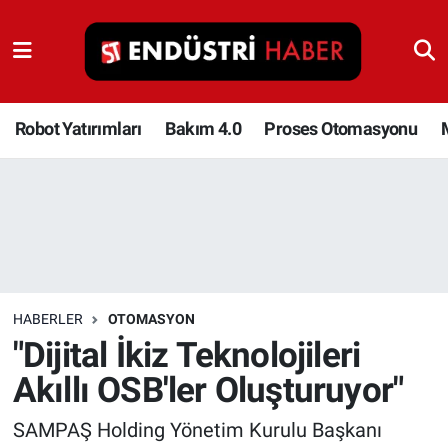
Robot Yatırımları
Bakım 4.0
Robot Yatırımları
Bakım 4.0
Proses Otomasyonu
Proses Otomasyonu
Makina
Otomasyon
HABERLER
OTOMASYON
Depolama Çözümleri
"Dijital İkiz Teknolojileri
Akıllı OSB'ler Oluşturuyor"
İnşaat ve Malzeme
SAMPAŞ Holding Yönetim Kurulu Başkanı
HaberOrtak