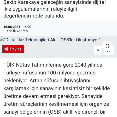
Şekip Karakaya geleceğin sanayisinde dijital
ikiz uygulamalarının rolüyle ilgili
EndüstriST
değerlendirmede bulundu.
Enerjisini Üreten Fabrikalar
15.08.2024 - 14:00
YAYINLANMA
Endüstri 4.0 Uygulamaları
Ağır Sanayi Çözümleri
Paylaş
-
+
A
A
TÜİK Nüfus Tahminlerine göre 2040 yılında
Türkiye nüfusunun 100 milyonu geçmesi
bekleniyor. Artan nüfusun ihtiyaçlarını
karşılamak için sanayinin kesintisiz bir şekilde
üretime devam etmesi gerekiyor. Sanayide
üretim süreçlerinin kesilmemesi için organize
sanayi bölgelerinin (OSB) akıllı ve dirençli bir