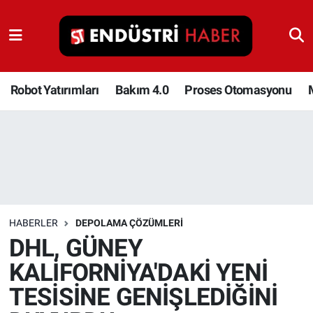
Robot Yatırımları
Bakım 4.0
Robot Yatırımları
Bakım 4.0
Proses Otomasyonu
Proses Otomasyonu
Makina
Otomasyon
HABERLER
DEPOLAMA ÇÖZÜMLERI
Depolama Çözümleri
DHL, GÜNEY
KALİFORNİYA'DAKİ YENİ
İnşaat ve Malzeme
TESİSİNE GENİŞLEDİĞİNİ
HaberOrtak