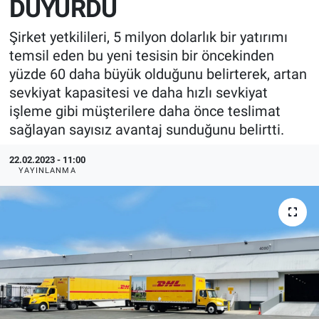
DUYURDU
EndüstriST
Şirket yetkilileri, 5 milyon dolarlık bir yatırımı
temsil eden bu yeni tesisin bir öncekinden
Enerjisini Üreten Fabrikalar
yüzde 60 daha büyük olduğunu belirterek, artan
sevkiyat kapasitesi ve daha hızlı sevkiyat
Endüstri 4.0 Uygulamaları
işleme gibi müşterilere daha önce teslimat
sağlayan sayısız avantaj sunduğunu belirtti.
Ağır Sanayi Çözümleri
22.02.2023 - 11:00
YAYINLANMA