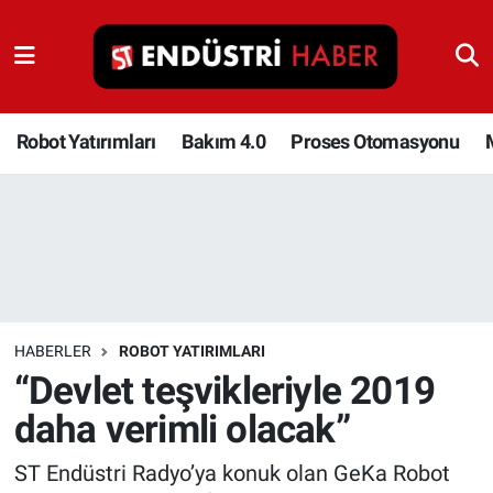
Robot Yatırımları
Bakım 4.0
Robot Yatırımları
Bakım 4.0
Proses Otomasyonu
Proses Otomasyonu
Makina
Otomasyon
HABERLER
ROBOT YATIRIMLARI
Depolama Çözümleri
“Devlet teşvikleriyle 2019
daha verimli olacak”
İnşaat ve Malzeme
ST Endüstri Radyo’ya konuk olan GeKa Robot
HaberOrtak