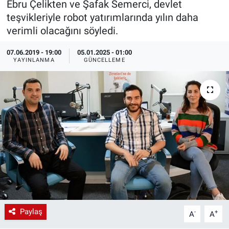
Ebru Çelikten ve Şafak Semerci, devlet
teşvikleriyle robot yatırımlarında yılın daha
EndüstriST
verimli olacağını söyledi.
Enerjisini Üreten Fabrikalar
07.06.2019 - 19:00
05.01.2025 - 01:00
YAYINLANMA
GÜNCELLEME
Endüstri 4.0 Uygulamaları
Ağır Sanayi Çözümleri
Paylaş
-
+
A
A