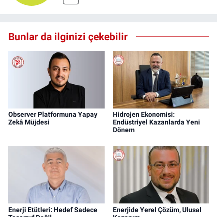
Bunlar da ilginizi çekebilir
Observer Platformuna Yapay
Hidrojen Ekonomisi:
Zekâ Müjdesi
Endüstriyel Kazanlarda Yeni
Dönem
Enerji Etütleri: Hedef Sadece
Enerjide Yerel Çözüm, Ulusal