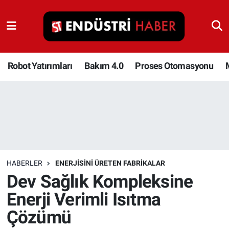
Robot Yatırımları
Bakım 4.0
Robot Yatırımları
Bakım 4.0
Proses Otomasyonu
Proses Otomasyonu
Makina
Otomasyon
HABERLER
ENERJISINI ÜRETEN FABRIKALAR
Depolama Çözümleri
Dev Sağlık Kompleksine
Enerji Verimli Isıtma
İnşaat ve Malzeme
Çözümü
HaberOrtak