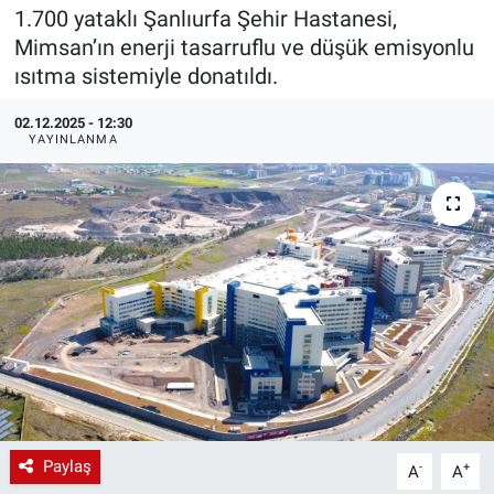
1.700 yataklı Şanlıurfa Şehir Hastanesi,
EndüstriST
Mimsan’ın enerji tasarruflu ve düşük emisyonlu
ısıtma sistemiyle donatıldı.
Enerjisini Üreten Fabrikalar
02.12.2025 - 12:30
YAYINLANMA
Endüstri 4.0 Uygulamaları
Ağır Sanayi Çözümleri
Paylaş
-
+
A
A