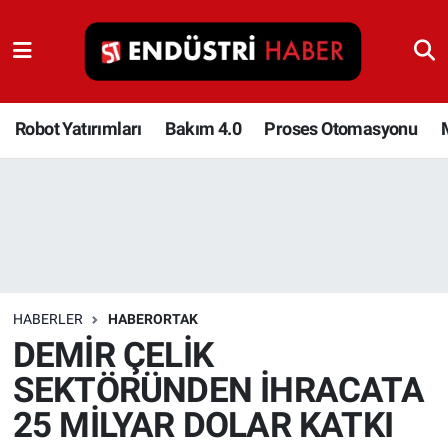
Robot Yatırımları
Bakım 4.0
Robot Yatırımları
Bakım 4.0
Proses Otomasyonu
Proses Otomasyonu
Makina
Otomasyon
HABERLER
HABERORTAK
Depolama Çözümleri
DEMİR ÇELİK
SEKTÖRÜNDEN İHRACATA
İnşaat ve Malzeme
25 MİLYAR DOLAR KATKI
HaberOrtak