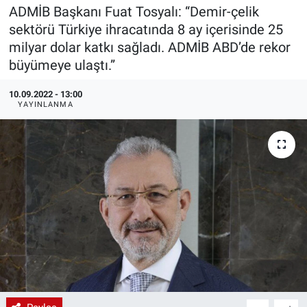
ADMİB Başkanı Fuat Tosyalı: “Demir-çelik
EndüstriST
sektörü Türkiye ihracatında 8 ay içerisinde 25
milyar dolar katkı sağladı. ADMİB ABD’de rekor
Enerjisini Üreten Fabrikalar
büyümeye ulaştı.”
Endüstri 4.0 Uygulamaları
10.09.2022 - 13:00
YAYINLANMA
Ağır Sanayi Çözümleri