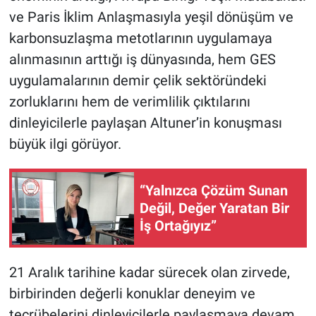
ve Paris İklim Anlaşmasıyla yeşil dönüşüm ve
karbonsuzlaşma metotlarının uygulamaya
alınmasının arttığı iş dünyasında, hem GES
uygulamalarının demir çelik sektöründeki
zorluklarını hem de verimlilik çıktılarını
dinleyicilerle paylaşan Altuner’in konuşması
büyük ilgi görüyor.
“Yalnızca Çözüm Sunan
Değil, Değer Yaratan Bir
İş Ortağıyız”
21 Aralık tarihine kadar sürecek olan zirvede,
birbirinden değerli konuklar deneyim ve
tecrübelerini dinleyicilerle paylaşmaya devam