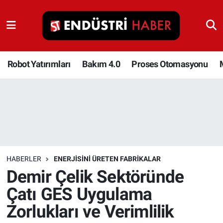
Robot Yatırımları
Bakım 4.0
Robot Yatırımları
Bakım 4.0
Proses Otomasyonu
Proses Otomasyonu
Makina
Otomasyon
HABERLER
ENERJISINI ÜRETEN FABRIKALAR
Depolama Çözümleri
Demir Çelik Sektöründe
Çatı GES Uygulama
İnşaat ve Malzeme
Zorlukları ve Verimlilik
HaberOrtak