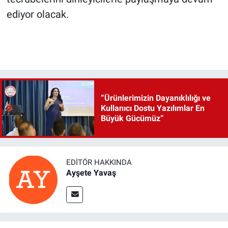
ediyor olacak.
“Ürünlerimizin Dayanıklılığı ve
Kullanıcı Dostu Yazılımlar En
Büyük Gücümüz”
EDITÖR HAKKINDA
Ayşete Yavaş