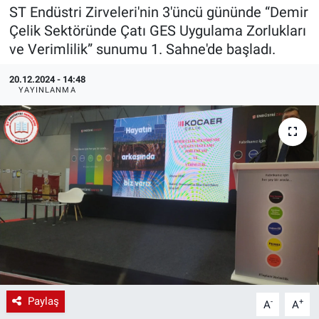
ST Endüstri Zirveleri'nin 3'üncü gününde “Demir
EndüstriST
Çelik Sektöründe Çatı GES Uygulama Zorlukları
ve Verimlilik” sunumu 1. Sahne'de başladı.
Enerjisini Üreten Fabrikalar
20.12.2024 - 14:48
YAYINLANMA
Endüstri 4.0 Uygulamaları
Ağır Sanayi Çözümleri
Paylaş
-
+
A
A