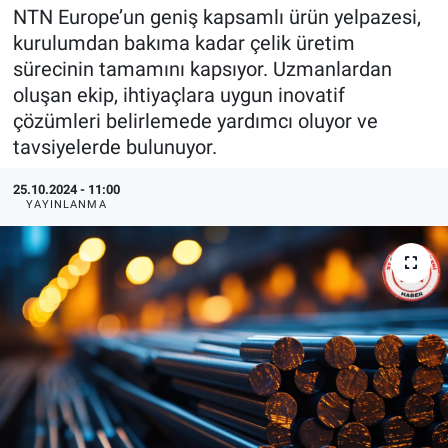
NTN Europe’un geniş kapsamlı ürün yelpazesi,
EndüstriST
kurulumdan bakıma kadar çelik üretim
sürecinin tamamını kapsıyor. Uzmanlardan
Enerjisini Üreten Fabrikalar
oluşan ekip, ihtiyaçlara uygun inovatif
çözümleri belirlemede yardımcı oluyor ve
Endüstri 4.0 Uygulamaları
tavsiyelerde bulunuyor.
Ağır Sanayi Çözümleri
25.10.2024 - 11:00
YAYINLANMA