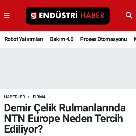
Robot Yatırımları
Bakım 4.0
Robot Yatırımları
Bakım 4.0
Proses Otomasyonu
Proses Otomasyonu
Makina
Otomasyon
HABERLER
FIRMA
Depolama Çözümleri
Demir Çelik Rulmanlarında
NTN Europe Neden Tercih
İnşaat ve Malzeme
Ediliyor?
HaberOrtak