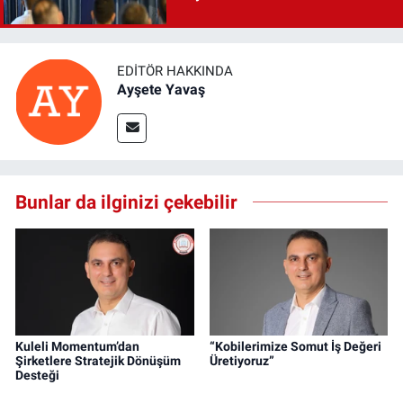
EDITÖR HAKKINDA
Ayşete Yavaş
Bunlar da ilginizi çekebilir
Kuleli Momentum’dan
“Kobilerimize Somut İş Değeri
Şirketlere Stratejik Dönüşüm
Üretiyoruz”
Desteği