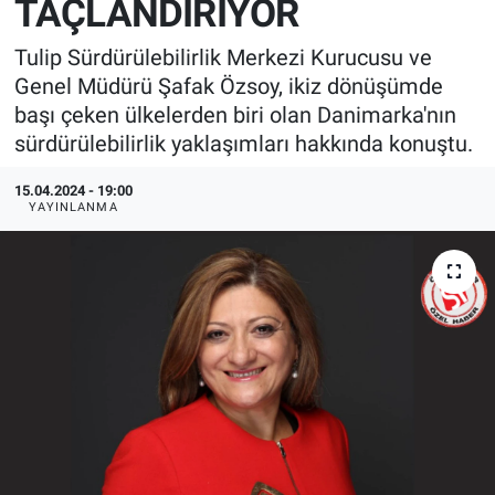
TAÇLANDIRIYOR
EndüstriST
Tulip Sürdürülebilirlik Merkezi Kurucusu ve
Genel Müdürü Şafak Özsoy, ikiz dönüşümde
Enerjisini Üreten Fabrikalar
başı çeken ülkelerden biri olan Danimarka'nın
sürdürülebilirlik yaklaşımları hakkında konuştu.
Endüstri 4.0 Uygulamaları
15.04.2024 - 19:00
Ağır Sanayi Çözümleri
YAYINLANMA