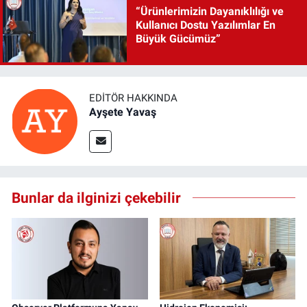
“Ürünlerimizin Dayanıklılığı ve
Kullanıcı Dostu Yazılımlar En
Büyük Gücümüz”
EDITÖR HAKKINDA
Ayşete Yavaş
Bunlar da ilginizi çekebilir