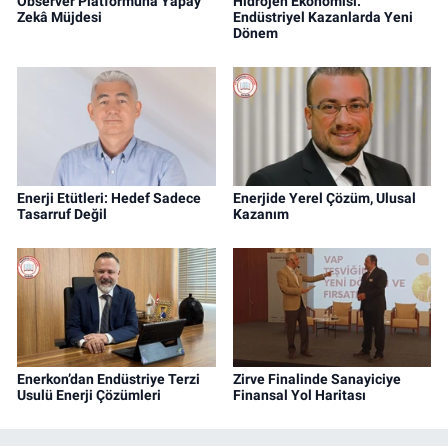
Observer Platformuna Yapay
Hidrojen Ekonomisi:
Zekâ Müjdesi
Endüstriyel Kazanlarda Yeni
Dönem
Enerji Etütleri: Hedef Sadece
Enerjide Yerel Çözüm, Ulusal
Tasarruf Değil
Kazanım
Enerkon’dan Endüstriye Terzi
Zirve Finalinde Sanayiciye
Usulü Enerji Çözümleri
Finansal Yol Haritası