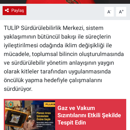
Paylaş
-
+
A
A
TULİP Sürdürülebilirlik Merkezi, sistem
yaklaşımının bütüncül bakışı ile süreçlerin
iyileştirilmesi odağında iklim değişikliği ile
mücadele, toplumsal bilincin oluşturulmasında
ve sürdürülebilir yönetim anlayışının yaygın
olarak kitleler tarafından uygulanmasında
öncülük yapma hedefiyle çalışmalarını
sürdürüyor.
Gaz ve Vakum
Sızıntılarını Etkili Şekilde
Tespit Edin