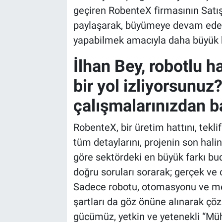
geçiren RobenteX firmasının Satış 
paylaşarak, büyümeye devam edece
yapabilmek amacıyla daha büyük bir
İlhan Bey, robotlu h
bir yol izliyorsunuz
çalışmalarınızdan b
RobenteX, bir üretim hattını, tek
tüm detaylarını, projenin son hali
göre sektördeki en büyük farkı budu
doğru soruları sorarak; gerçek ve 
Sadece robotu, otomasyonu ve mek
şartları da göz önüne alınarak çö
gücümüz, yetkin ve yetenekli “Müh