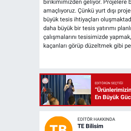
birikimimizden geliyor. Projelere 
amaçlıyoruz. Çünkü yurt dışı proje
büyük tesis ihtiyaçları oluşmaktad
daha büyük bir tesis yatırımı planl
çalışmalarını tesisimizde yapma
kaçanları görüp düzeltmek gibi pe
EDITÖRÜN SEÇTIĞI
“Ürünlerimizin
En Büyük Gü
EDITÖR HAKKINDA
TE Bilisim