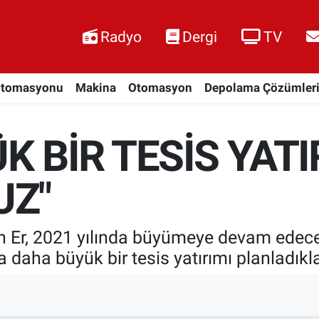
Radyo
Dergi
TV
Otomasyonu
Makina
Otomasyon
Depolama Çözümler
K BİR TESİS YATI
UZ"
n Er, 2021 yılında büyümeye devam edece
daha büyük bir tesis yatırımı planladıkları