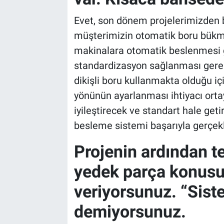
Evet, son dönem projelerimizden b
müşterimizin otomatik boru bükme
makinalara otomatik beslenmesi g
standardizasyon sağlanması ger
dikişli boru kullanmakta olduğu i
yönünün ayarlanması ihtiyacı ortay
iyileştirecek ve standart hale geti
besleme sistemi başarıyla gerçekle
Projenin ardından t
yedek parça konusu
veriyorsunuz. “Siste
demiyorsunuz.