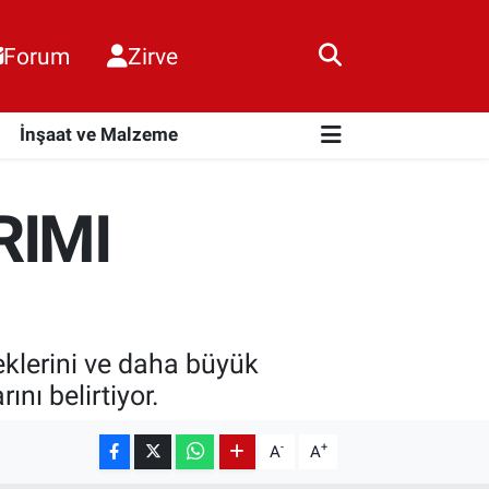
Forum
Zirve
i
İnşaat ve Malzeme
RIMI
klerini ve daha büyük
nı belirtiyor.
-
+
A
A