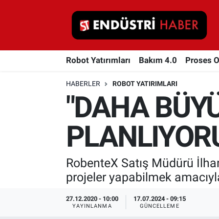
Robot Yatırımları
Robot Yatırımları
Bakım 4.0
Proses 
Bakım 4.0
HABERLER
ROBOT YATIRIMLARI
Proses Otomasyonu
"DAHA BÜYÜ
Makina
PLANLIYOR
Otomasyon
RobenteX Satış Müdürü İlha
Depolama Çözümleri
projeler yapabilmek amacıyla 
İnşaat ve Malzeme
27.12.2020 - 10:00
17.07.2024 - 09:15
YAYINLANMA
GÜNCELLEME
HaberOrtak