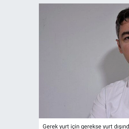
EndüstriST
Enerjisini Üreten Fabrikalar
Endüstri 4.0 Uygulamaları
Ağır Sanayi Çözümleri
Gerek yurt için gerekse yurt dışın