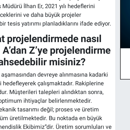
Müdürü İlhan Er, 2021 yılı hedeflerini
klerini ve daha büyük projeler
 tesis yatırımı planladıklarını ifade ediyor.
at projelendirmede nasıl
? A’dan Z’ye projelendirme
ahsedebilir misiniz?
lif aşamasından devreye alınmasına kadarki
ni hedefleyerek çalışmaktadır. Rakiplerine
r. Müşterileri talepleri alındıktan sonra,
optimum ihtiyaçlar belirlenmektedir.
anik tasarımı değil; proses ve üretim
züm üretilmektedir. Bu noktada en büyük
endislik Ekibimiz”dir. Üretim sorumluları ve